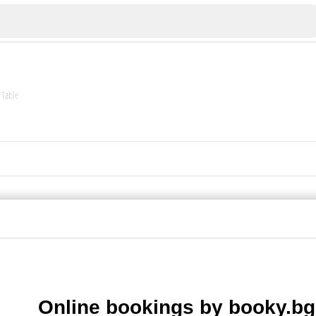
 Table
Veliko Tarnovo
Bu
Plovdiv
nko
Online bookings by booky.bg