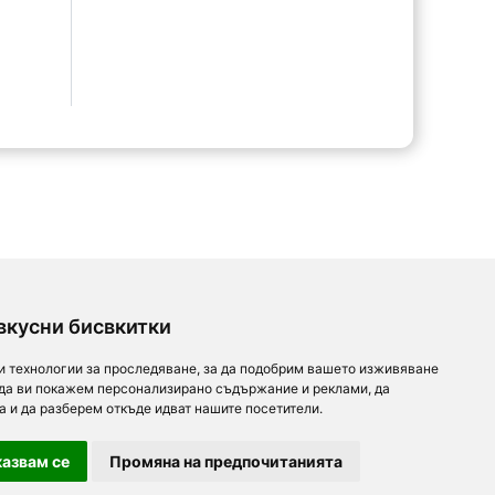
вкусни бисвкитки
и технологии за проследяване, за да подобрим вашето изживяване
 да ви покажем персонализирано съдържание и реклами, да
а и да разберем откъде идват нашите посетители.
азвам се
Промяна на предпочитанията