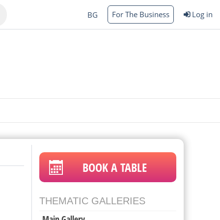
For The Business
Log in
BG
Varna
rgas
BOOK A TABLE
THEMATIC GALLERIES
Main Gallery