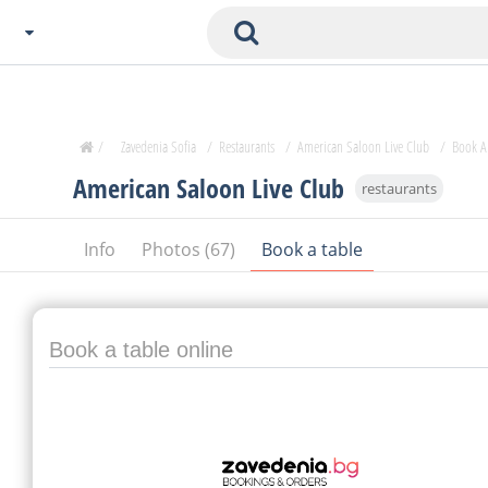
Choose City
Zavedenia Home
/
Zavedenia Sofia
/
Restaurants
/
American Saloon Live Club
/
Book A
Sofia
American Saloon Live Club
restaurants
Plovdiv
Varna
Info
Photos (67)
Book a table
SOFIA
Burgas
Veliko Tarnovo
Basnko
Book a table online
Ohters
Bas