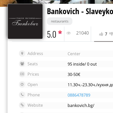
Bankovich - Slaveyk
restaurants
5.0
21040
7
Address
Center
Seats
95 inside/ 0 out
Prices
30-50€
Open
11.30ч.-23.30ч./кухня до
Phone
0886478789
Website
bankovich.bg/