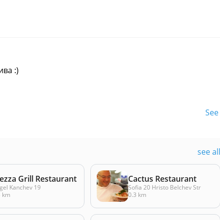
ва :)
See 
see al
zza Grill Restaurant
Cactus Restaurant
gel Kanchev 19
Sofia 20 Hristo Belchev Str
3 km
0.3 km