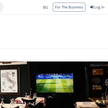
For The Business
Log in
BG
Varna
rgas