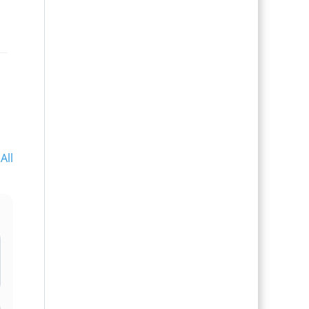
All
l