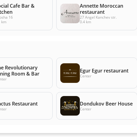
cial Cafe Bar &
Annette Moroccan
itchen
restaurant
tosha 16
27 Angel Kanchev str.
3 km
0.4 km
he Revolutionary
Egur Egur restaurant
ining Room & Bar
Center
nter
actus Restaurant
Dondukov Beer House
nter
Center