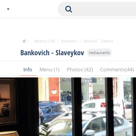
Choose City
Zavedenia Home
/
Zavedenia Sofia
/
Restaurants
/
Bankovich - Slaveykov
Sofia
Bankovich - Slaveykov
restaurants
Plovdiv
Varna
Info
Menu (1)
Photos (42)
Comments(44)
SOFIA
Burgas
Veliko Tarnovo
Basnko
Ohters
Bas