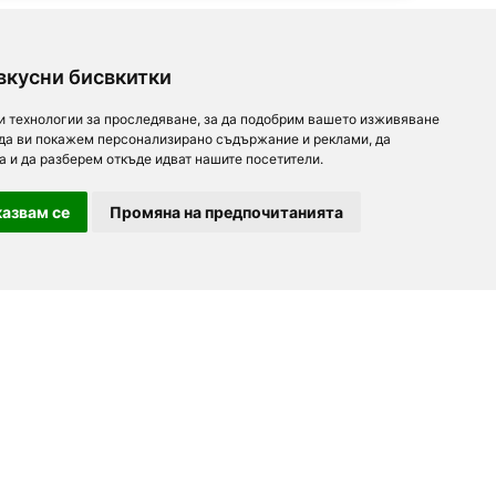
вкусни бисвкитки
и технологии за проследяване, за да подобрим вашето изживяване
 да ви покажем персонализирано съдържание и реклами, да
а и да разберем откъде идват нашите посетители.
азвам се
Промяна на предпочитанията
For partners
About us
Follow us