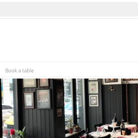
Book a table
Veliko Tarnovo
Bu
Plovdiv
nko