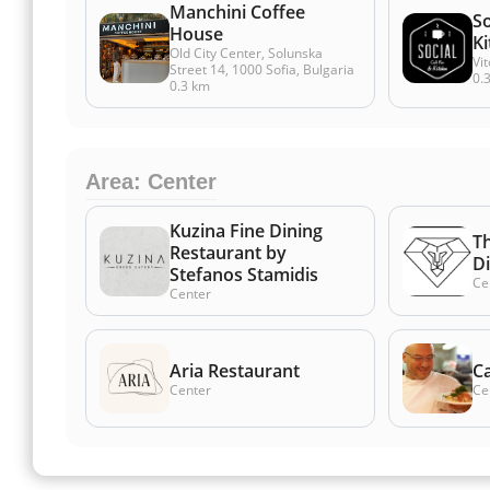
Manchini Coffee
So
House
K
Old City Center, Solunska
Vi
Street 14, 1000 Sofia, Bulgaria
0.
0.3 km
Area: Center
Kuzina Fine Dining
T
Restaurant by
D
Stefanos Stamidis
Ce
Center
Aria Restaurant
C
Center
Ce