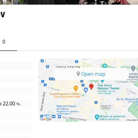
ov
0
Open map
 22.00 ч.