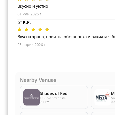
Вкусно и уютно
01 май 2026 г.
от
K.P.
Вкусна храна, приятна обстановка и ракията я би
25 април 2026 г.
Nearby Venues
Shades of Red
Me
1 Gurko Street str.
An
0.1 km
0.