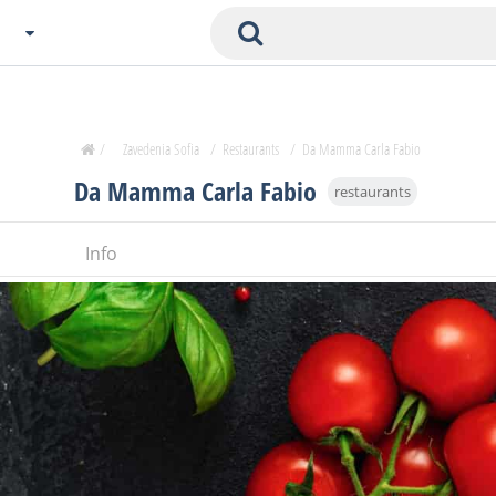
Choose City
Zavedenia Home
/
Zavedenia Sofia
/
Restaurants
/
Da Mamma Carla Fabio
Sofia
Da Mamma Carla Fabio
restaurants
Plovdiv
Varna
Info
SOFIA
Burgas
Veliko Tarnovo
Basnko
Ohters
Bas