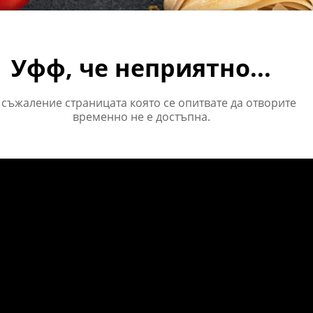
Уфф, че неприятно...
 съжаление страницата която се опитвате да отворите
временно не е достъпна.