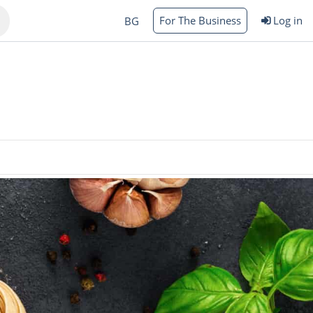
For The Business
Log in
BG
Varna
rgas