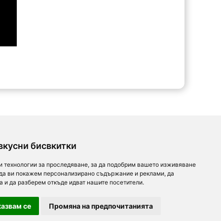
вкусни бисвкитки
и технологии за проследяване, за да подобрим вашето изживяване
 да ви покажем персонализирано съдържание и реклами, да
а и да разберем откъде идват нашите посетители.
азвам се
Промяна на предпочитанията