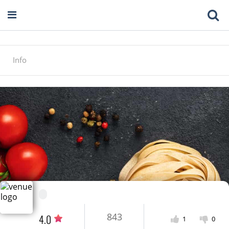
Info
843
4.0
1
0