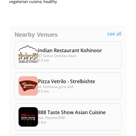
vegeterian cuisine, healthy
see all
Nearby Venues
Indian Restaurant Kohinoor
67 Gotse Delchev blvd.
0.5 km
Pizza Vetrilo - Strelbishte
ul. Orehova gora 42A
0.5 km
888 Taste Show Asian Cuisine
bul. Vitosha 89B
2 km