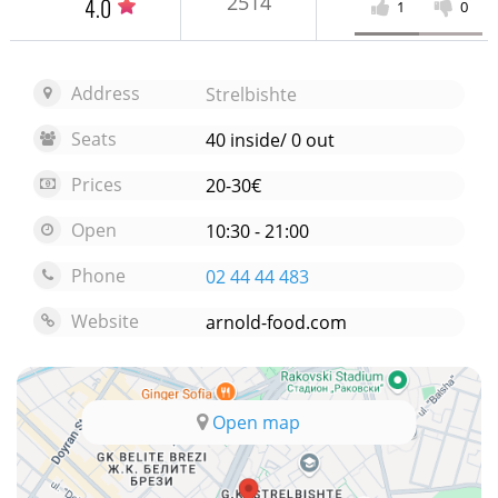
2514
4.0
1
0
Address
Strelbishte
Seats
40 inside/ 0 out
Prices
20-30€
Open
10:30 - 21:00
Phone
02 44 44 483
Website
arnold-food.com
Open map