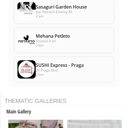
Sasaguri Garden House
bul. Patriarh Evtimiy 36
2 km
Mehana Petleto
Stratzin 9 str.
2 km
SUSHI Express - Praga
20 Praga blvd
2 km
THEMATIC GALLERIES
Main Gallery