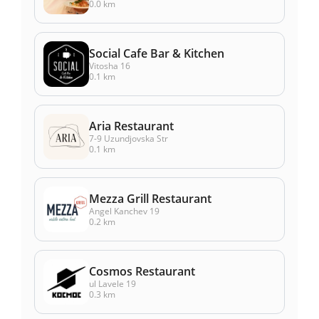
0.0 km
Social Cafe Bar & Kitchen
Vitosha 16
0.1 km
Aria Restaurant
7-9 Uzundjovska Str
0.1 km
Mezza Grill Restaurant
Angel Kanchev 19
0.2 km
Cosmos Restaurant
ul Lavele 19
0.3 km