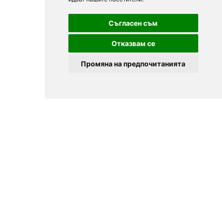
Съгласен съм
Отказвам се
Промяна на предпочитанията
© 2025
Zavedenia.bg - online catalog for restaurants and bars in
Sofia, Plovdiv, Varna, Bansko
Choose a restaurant, bar, club, tavern, pizzeria. Book a table. See current
offers and events. Restaurants for special occasions, with different types
of cuisine.