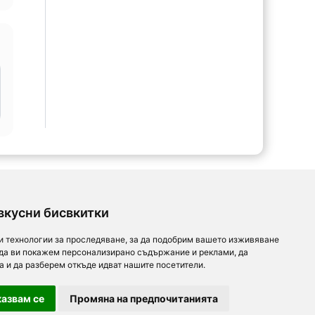
вкусни бисвкитки
и технологии за проследяване, за да подобрим вашето изживяване
 да ви покажем персонализирано съдържание и реклами, да
а и да разберем откъде идват нашите посетители.
азвам се
Промяна на предпочитанията