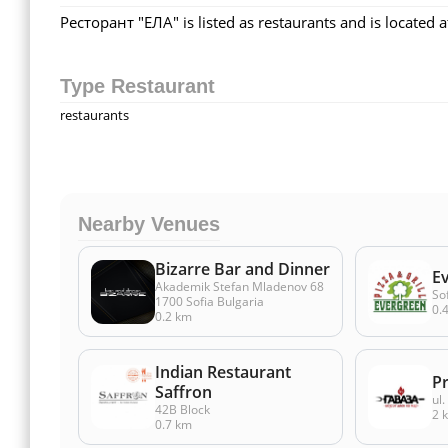
Ресторант "ЕЛА" is listed as restaurants and is located at
Type Restaurant
restaurants
Nearby Venues
Bizarre Bar and Dinner
Ev
Akademik Stefan Mladenov 68
So
1700 Sofia Bulgaria
0.
0.2 km
Indian Restaurant
P
Saffron
ul.
42B Block
2 
0.7 km