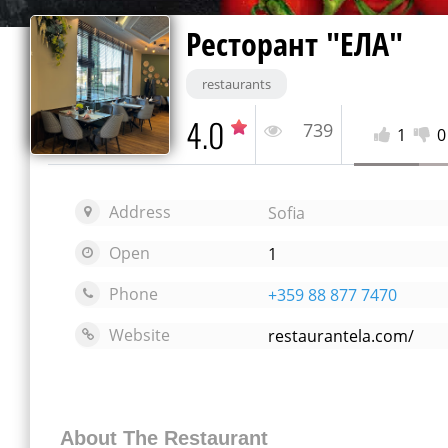
Ресторант "ЕЛА"
restaurants
4.0
739
1
0
Address
Sofia
Open
1
Phone
+359 88 877 7470
Website
restaurantela.com/
About The Restaurant