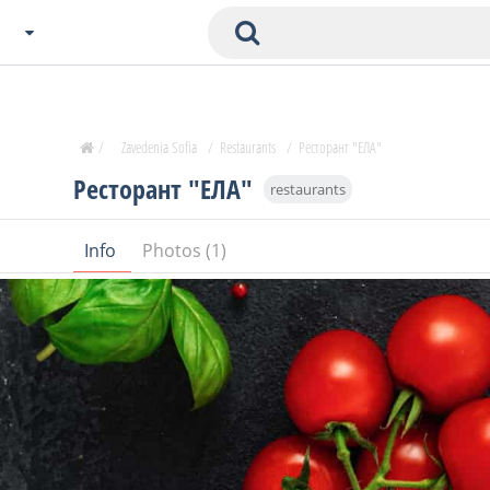
Choose City
Zavedenia Home
/
Zavedenia Sofia
/
Restaurants
/
Ресторант "ЕЛА"
Sofia
Ресторант "ЕЛА"
restaurants
Plovdiv
Varna
Info
Photos (1)
SOFIA
Burgas
Veliko Tarnovo
Basnko
Ohters
Bas