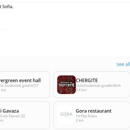
 Sofia.
see al
ergreen event hall
CHERGITE
fia Studentski grad bl.57
SofiaStudentski gradbi.60vh
4 km
0.4 km
ri Gavaza
Gora restaurant
 Sveti Kiprian 32
14 Filip Kutev
km
2 km