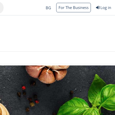
For The Business
Log in
BG
Varna
rgas