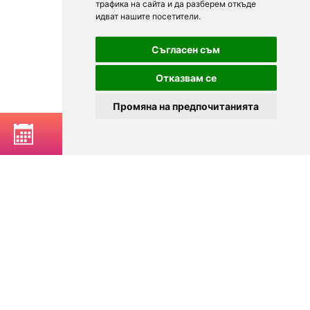
трафика на сайта и да разберем откъде
идват нашите посетители.
Съгласен съм
Отказвам се
Промяна на предпочитанията
BOOK A TABLE
© 2025
Zavedenia.bg - online catalog for restaurants and bars in
Sofia, Plovdiv, Varna, Bansko
Choose a restaurant, bar, club, tavern, pizzeria. Book a table. See current
offers and events. Restaurants for special occasions, with different types