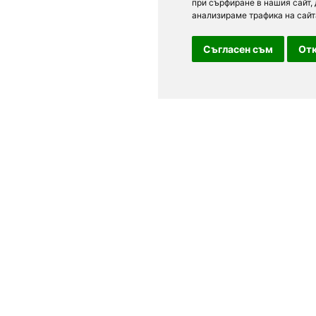
при сърфиране в нашия сайт,
анализираме трафика на сайт
Съгласен съм
Отк
For clients
n Sofia, Plovdiv,
Terms of Use
Personal Data
able. See current
Feedback
 different types