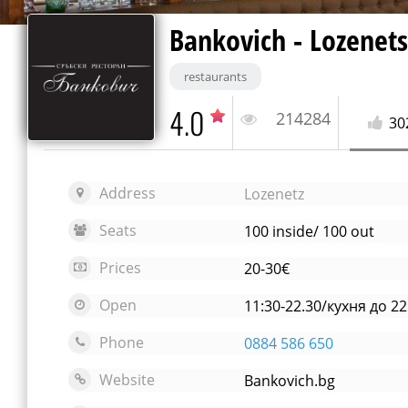
Bankovich - Lozenets
restaurants
4.0
214284
30
Address
Lozenetz
Seats
100 inside/ 100 out
Prices
20-30€
Open
11:30-22.30/кухня до 22
Phone
0884 586 650
Website
Bankovich.bg