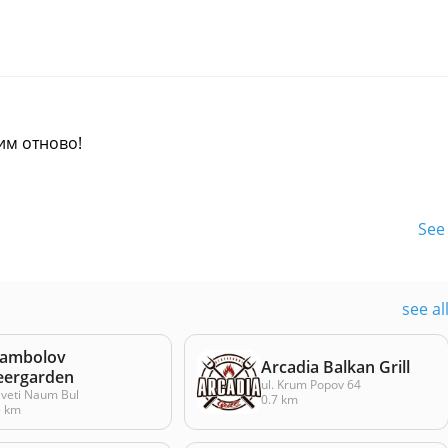
им отново!
See 
see al
tambolov
Arcadia Balkan Grill
eergarden
ul. Krum Popov 64
Sveti Naum Bul
0.7 km
5 km