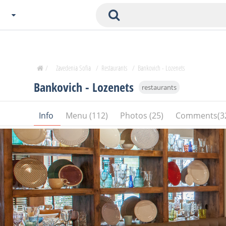
Choose City
Zavedenia Home
/
Zavedenia Sofia
/
Restaurants
/
Bankovich - Lozenets
Sofia
Bankovich - Lozenets
restaurants
Plovdiv
Varna
Info
Menu (112)
Photos (25)
Comments(3
SOFIA
Burgas
Veliko Tarnovo
Basnko
Ohters
Bas