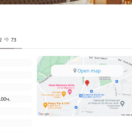
2
73
Open map
.00ч.