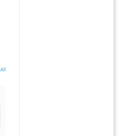
All
l