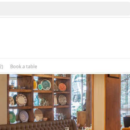
2)
Book a table
Veliko Tarnovo
Bu
Plovdiv
nko