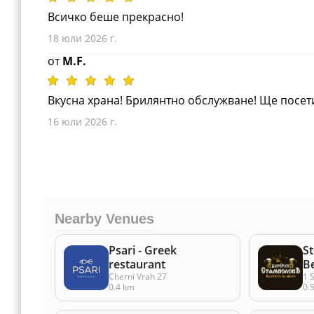
Всичко беше прекрасно!
18 юли 2026 г.
от
M.F.
Вкусна храна! Брилянтно обслужване! Ще посет
16 юли 2026 г.
Nearby Venues
Psari - Greek
S
restaurant
B
Cherni Vrah 27
1 
0.4 km
0.