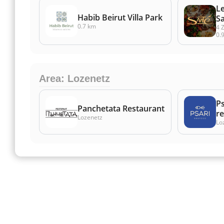
L
Habib Beirut Villa Park
S
0.7 km
4 
0.
Area: Lozenetz
Ps
Panchetata Restaurant
r
Lozenetz
Lo