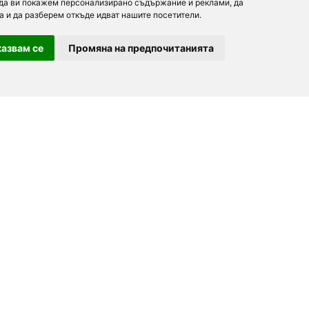
 да ви покажем персонализирано съдържание и реклами, да
а и да разберем откъде идват нашите посетители.
азвам се
Промяна на предпочитанията
For partners
About us
Follow us
Add a restaurant
Development
Partners
Contacts
order.bg
Advertising
For Investors
booky.bg
F.A.Q.
Digitalno Menu