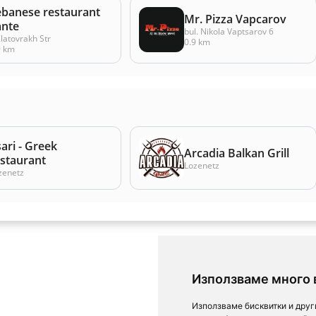
ebanese restaurant
Mr. Pizza Vapcarov
ante
bul. Nikola Vaptsarov 6
Zlatovrakh Str
0.9 km
9 km
ari - Greek
Arcadia Balkan Grill
estaurant
Lozenetz
zenetz
Използваме много 
Използваме бисквитки и друг