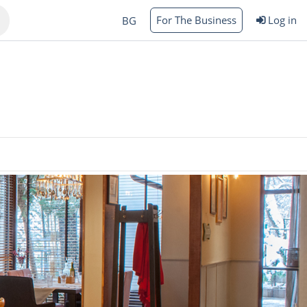
For The Business
Log in
BG
Varna
rgas