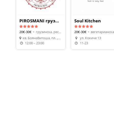
PIROSMANI грузински ресторант
Soul Kitchen
20€-30€
•
грузинска, ресторанти
20€-30€
•
Направи Резервация
кв. БоянаВитоша, пл. „Сборище“ 4, 1616 София (Hotel All Seasons Residence)
ул. Кокиче 13
Поръчай Храна
Направи Резерваци
12:00 – 23:00
11-23