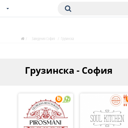
Избери Град
Zavedenia Начало
/
Заведения София
/
Грузинска
София
Пловдив
Варна
Грузинска - София
СОФ
Бургас
В. Търново
Банско
Всички останали
Бан