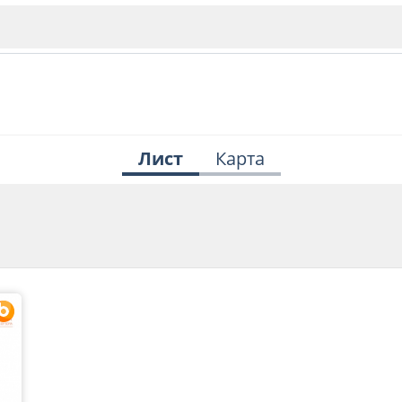
Лист
Карта
ИЯ
В. Търново
Бу
Пловдив
ско