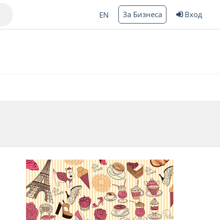
За Бизнеса
Вход
EN
Варна
ргас