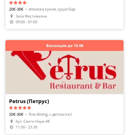
20€-30€
•
японска кухня, суши бар
Зала Фестивална
09:00 - 01:00
Ваканция до 15.08
Petrus (Петрус)
20€-30€
•
fine dining, с детски кът
бул. Свети Наум 48
11.00 - 23.30