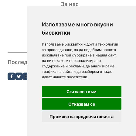
За нас
Дейност
Използваме много вкусни
Контакти
бисвкитки
For Investors
Използваме бисквитки и други технологии
F.A.Q.
за проследяване, за да подобрим вашето
изживяване при сърфиране в нашия сайт,
Последвайте ни
да ви покажем персонализирано
съдържание и реклами, да анализираме
order.bg
трафика на сайта и да разберем откъде
идват нашите посетители.
booky.bg
Съгласен съм
Digitalno Menu
Отказвам се
Промяна на предпочитанията