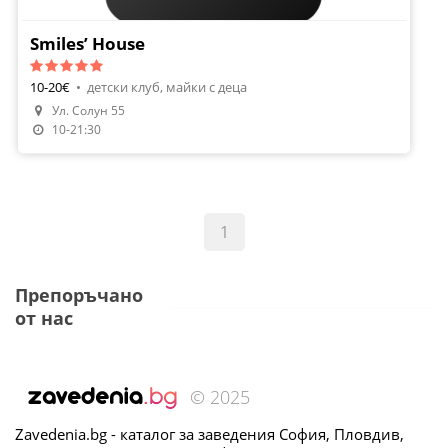
Smiles’ House
10-20€
•
детски клуб, майки с деца
Ул. Солун 55
Направи Резервация
10-21:30
1
Препоръчано
от нас
© 2025
Zavedenia.bg - каталог за заведения София, Пловдив,