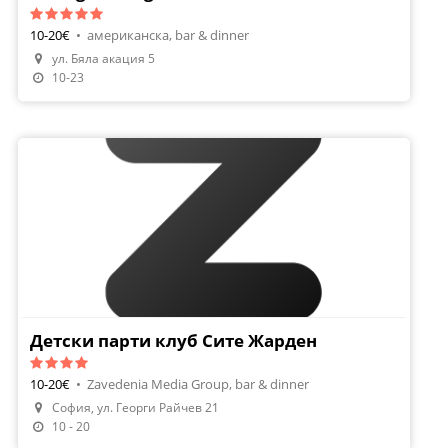
10-20€
•
американска, bar & dinner
ул. Бяла акация 5
10-23
Детски парти клуб Сите Жарден
10-20€
•
Zavedenia Media Group, bar & dinner
София, ул. Георги Райчев 21
10 - 20