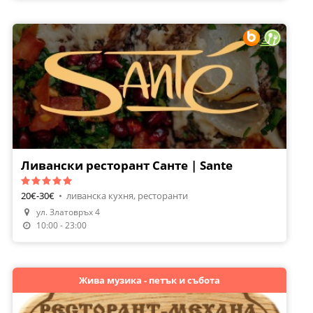
Ливански ресторант Санте | Sante
20€-30€
•
ливанска кухня, ресторанти
Направи Резервация
ул. Златовръх 4
Поръчай Храна
10:00 - 23:00
Жива музика - петък и събота