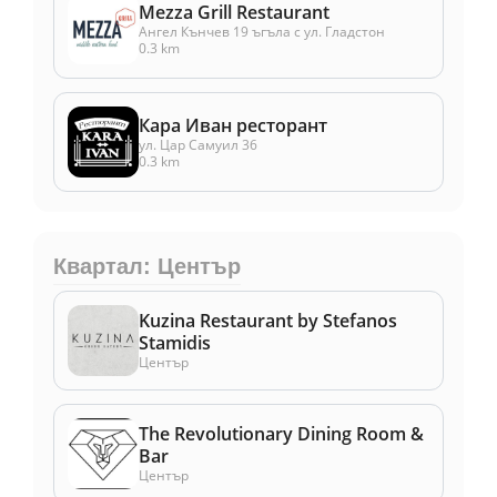
Mezza Grill Restaurant
Ангел Кънчев 19 ъгъла с ул. Гладстон
0.3 km
Кара Иван ресторант
ул. Цар Самуил 36
0.3 km
Квартал: Център
Kuzina Restaurant by Stefanos
Stamidis
Център
The Revolutionary Dining Room &
Bar
Център