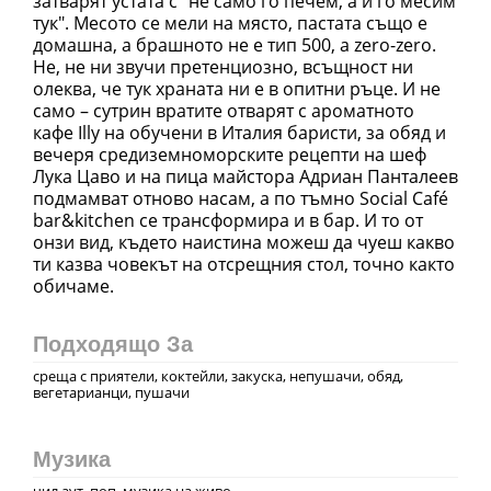
затварят устата с "не само го печем, а и го месим
тук". Месото се мели на място, пастата също е
домашна, а брашното не е тип 500, а zero-zero.
Не, не ни звучи претенциозно, всъщност ни
олеква, че тук храната ни е в опитни ръце. И не
само – сутрин вратите отварят с ароматното
кафе Illy на обучени в Италия баристи, за обяд и
вечеря средиземноморските рецепти на шеф
Лука Цаво и на пица майстора Адриан Панталеев
подмамват отново насам, а по тъмно Social Café
bar&kitchen се трансформира и в бар. И то от
онзи вид, където наистина можеш да чуеш какво
ти казва човекът на отсрещния стол, точно както
обичаме.
Подходящо За
среща с приятели, коктейли, закуска, непушачи, обяд,
вегетарианци, пушачи
Музика
чил аут, поп, музика на живо