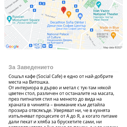
За Заведението
Сошъл кафе (Social Cafe) e едно от най-добрите
места на Витошка.
От интериора в дърво и метал с тук-там някой
цветен стол, различен от останалите на масата,
през пипнатия стил на менюто до вида на
храната в чинията – внимание към детайла
прозира отвсякъде. Уверяват ни, че в кухнята
изпълняват процесите от А до Я, а когато питаме
дали пекат и хляба за брускетите сами, ни