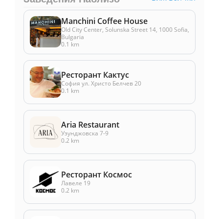
Manchini Coffee House
Old City Center, Solunska Street 14, 1000 Sofia,
Bulgaria
0.1 km
Ресторант Кактус
София ул. Христо Белчев 20
0.1 km
Aria Restaurant
Узунджовска 7-9
0.2 km
Ресторант Космос
Лавеле 19
0.2 km