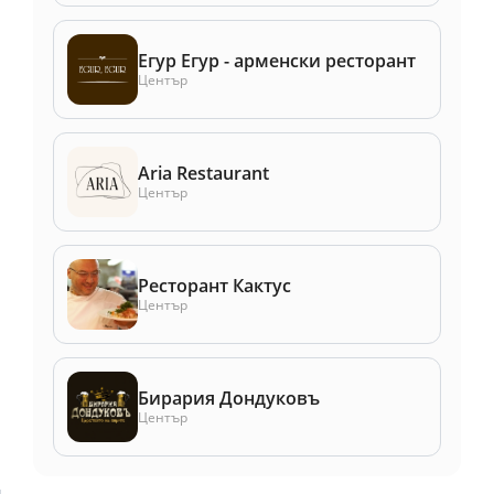
Егур Егур - арменски ресторант
Център
Aria Restaurant
Център
Ресторант Кактус
Център
Бирария Дондуковъ
Център