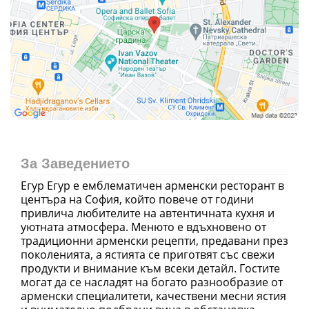
За Заведението
Егур Егур е емблематичен арменски ресторант в
центъра на София, който повече от години
привлича любителите на автентичната кухня и
уютната атмосфера. Менюто е вдъхновено от
традиционни арменски рецепти, предавани през
поколенията, а ястията се приготвят със свежи
продукти и внимание към всеки детайл. Гостите
могат да се насладят на богато разнообразие от
арменски специалитети, качествени месни ястия