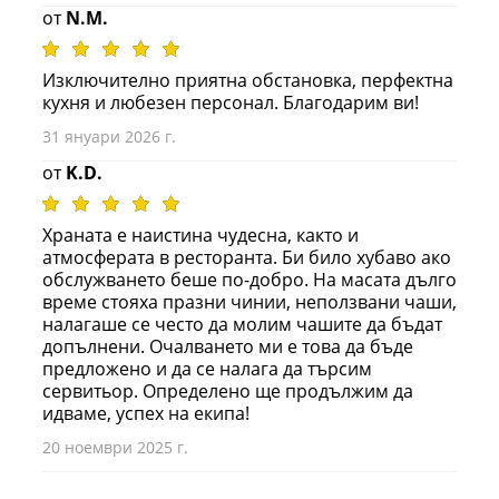
от
N.M.
Изключително приятна обстановка, перфектна
кухня и любезен персонал. Благодарим ви!
31 януари 2026 г.
от
K.D.
Храната е наистина чудесна, както и
атмосферата в ресторанта. Би било хубаво ако
обслужването беше по-добро. На масата дълго
време стояха празни чинии, неползвани чаши,
налагаше се често да молим чашите да бъдат
допълнени. Очалването ми е това да бъде
предложено и да се налага да търсим
сервитьор. Определено ще продължим да
идваме, успех на екипа!
20 ноември 2025 г.