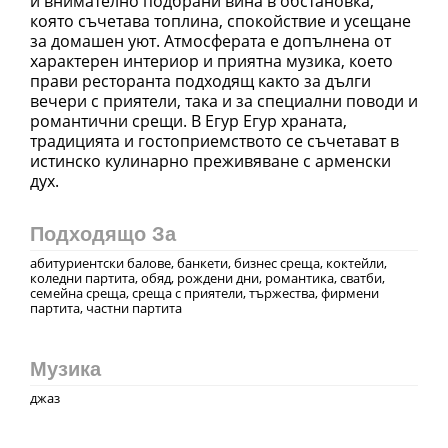
и внимателно подбрани вина в обстановка,
която съчетава топлина, спокойствие и усещане
за домашен уют. Атмосферата е допълнена от
характерен интериор и приятна музика, което
прави ресторанта подходящ както за дълги
вечери с приятели, така и за специални поводи и
романтични срещи. В Егур Егур храната,
традицията и гостоприемството се съчетават в
истинско кулинарно преживяване с арменски
дух.
Подходящо За
абитуриентски балове, банкети, бизнес среща, коктейли,
коледни партита, обяд, рождени дни, романтика, сватби,
семейна среща, среща с приятели, тържества, фирмени
партита, частни партита
Музика
джаз