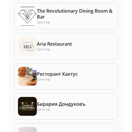
The Revolutionary Dining Room &
Bar
Център
Aria Restaurant
Център
Ресторант Кактус
Център
Бирария Дондуковъ
Център