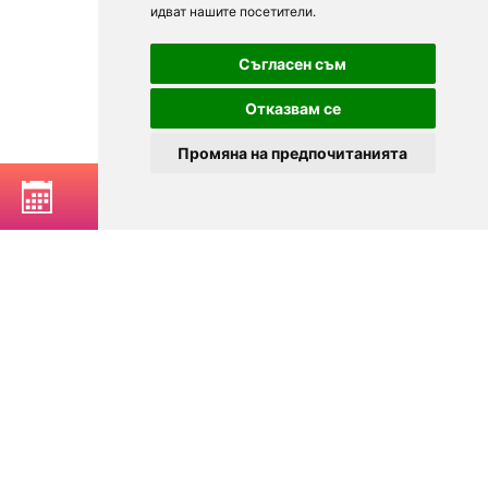
идват нашите посетители.
Съгласен съм
Отказвам се
Промяна на предпочитанията
РЕЗЕРВИРАЙ МАСА
© 2025
Zavedenia.bg - каталог за заведения София, Пловдив,
Варна, Банско. Актуална информация за заведенията в
България.
Изберете ресторант, бар, клуб, механа или пицария. Резервирайте маса
онлайн. Поръчайте храна за вкъщи. Вижте актуални оферти, събития,