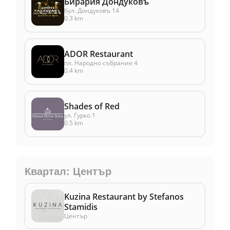
Бирария Дондуковъ
бул. Дондуковъ 14
0.3 km
ADOR Restaurant
пл. Народно събрание 4
0.4 km
Shades of Red
ул. Гурко 1
0.5 km
Квартал: Център
Kuzina Restaurant by Stefanos
Stamidis
Център