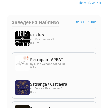
Виж Всички
виж всички
Заведения Наблизо
RE Club
ул. Московска 29
0.1 km
Ресторант АРБАТ
бул.Цар Освободител 10
0.1 km
Satsanga / Сатсанга
ул. Георги Бенковски 8
0.2 km