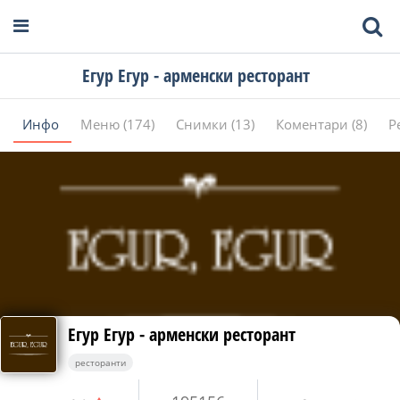
Егур Егур - арменски ресторант
Инфо
Меню (174)
Снимки (13)
Коментари (8)
Р
Егур Егур - арменски ресторант
ресторанти