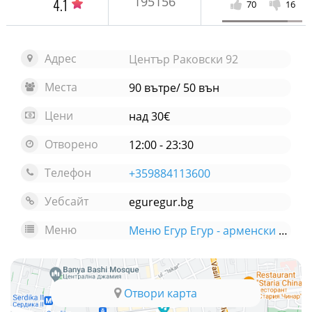
195156
4.1
70
16
Адрес
Център Раковски 92
Места
90 вътре/ 50 вън
Цени
над 30€
Отворено
12:00 - 23:30
Телефон
+359884113600
Уебсайт
eguregur.bg
Меню
Меню Егур Егур - арменски ресторант
Отвори карта