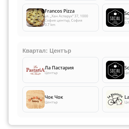
Francos Pizza
So
ул. „Хан Аспарух“ 37, 1000
Ви
София център, София
0.
0.7 km
Квартал: Център
Ла Пастария
So
Център
Це
Чок Чок
La
Център
Це