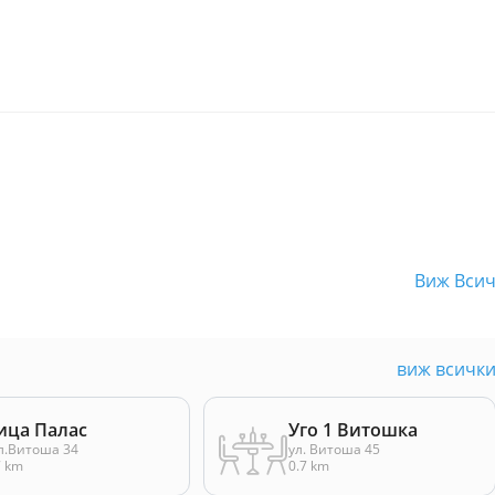
Виж Вси
виж всичк
ица Палас
Уго 1 Витошка
л.Витоша 34
ул. Витоша 45
7 km
0.7 km