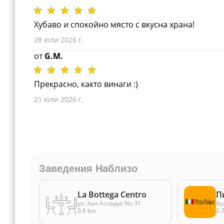
Хубаво и спокойно място с вкусна храна!
28 юли 2026 г.
от
G.M.
Прекрасно, както винаги :)
21 юли 2026 г.
Заведения Наблизо
La Bottega Centro
П
ул. Хан Аспарух No 31
бу
0.6 km
0.