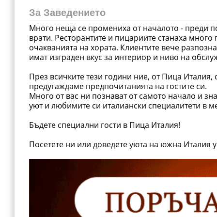
За Заведението
Много неща се промениха от началото - преди по
врати. Ресторантите и пицариите станаха много 
очакванията на хората. Клиентите вече разпозна
имат изграден вкус за интериор и ниво на обслуж
През всичките тези години ние, от Пица Италия, 
предугаждаме предпочитанията на гостите си.
Много от вас ни познават от самото начало и зн
уют и любимите си италиански специалитети в м
Бъдете специални гости в Пица Италия!
Посетете ни или доведете уюта на южна Италия у