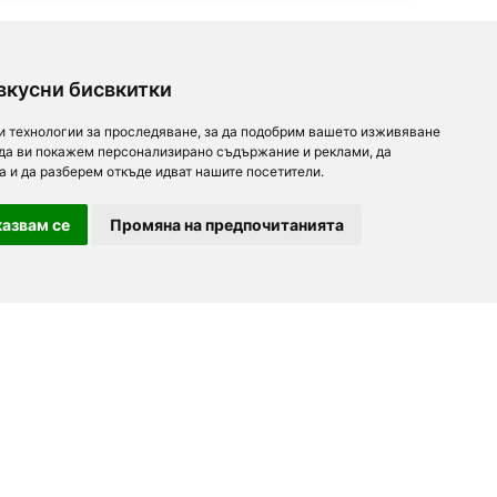
вкусни бисвкитки
и технологии за проследяване, за да подобрим вашето изживяване
 да ви покажем персонализирано съдържание и реклами, да
а и да разберем откъде идват нашите посетители.
азвам се
Промяна на предпочитанията
За партньори
За нас
Последвайте ни