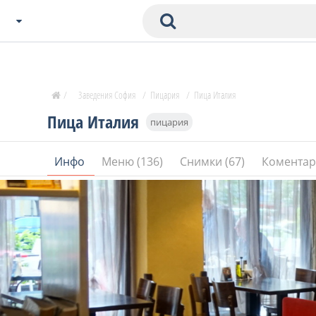
Избери Град
Zavedenia Начало
/
Заведения София
/
Пицария
/
Пица Италия
София
Пица Италия
пицария
Пловдив
Варна
Инфо
Меню (136)
Снимки (67)
Коментар
СОФ
Бургас
В. Търново
Банско
Всички останали
Бан