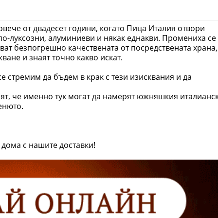
вече от двадесет години, когато Пица Италия отвори
по-луксозни, алуминиеви и някак еднакви. Промениха се
ват безпогрешно качествената от посредствената храна,
ване и знаят точно какво искат.
се стремим да бъдем в крак с тези изисквания и да
аят, че именно тук могат да намерят южняшкия италианс
енюто.
 дома с нашите доставки!