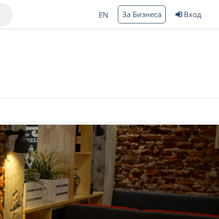
За Бизнеса
Вход
EN
Варна
ргас