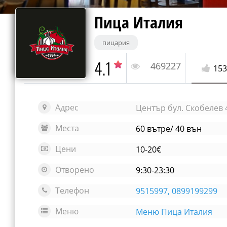
Пица Италия
пицария
4.1
469227
153
Адрес
Център бул. Скобелев 
Места
60 вътре/ 40 вън
Цени
10-20€
Отворено
9:30-23:30
Телефон
9515997, 0899199299
Меню
Меню Пица Италия