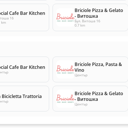
Briciole Pizza & Gelato
cial Cafe Bar Kitchen
- Витошка
тоша 16
Бул. Витоша 16
7 km
0.7 km
Briciole Pizza, Pasta &
cial Cafe Bar Kitchen
Vino
нтър
Център
Briciole Pizza & Gelato
 Bicicletta Trattoria
- Витошка
нтър
Център