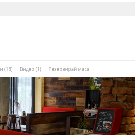
и (18)
Видео (1)
Резервирай маса
ИЯ
В. Търново
Бу
Пловдив
ско