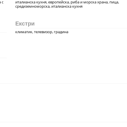
 с
италианска кухня, европейска, риба и морска храна, пица,
средиземноморска, италианска кухня
Екстри
климатик, телевизор, градина