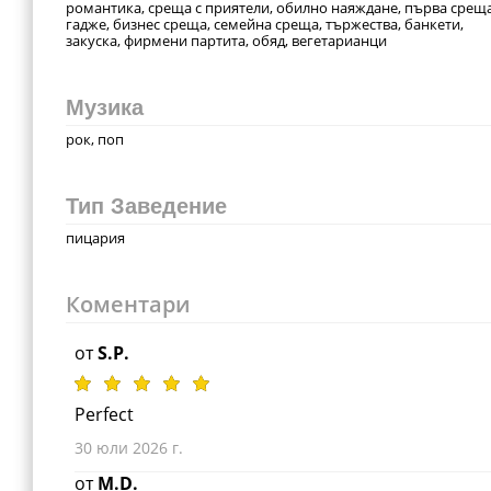
романтика, среща с приятели, обилно наяждане, първа среща
гадже, бизнес среща, семейна среща, тържества, банкети,
закуска, фирмени партита, обяд, вегетарианци
Музика
рок, поп
Тип Заведение
пицария
Коментари
от
S.P.
Perfect
30 юли 2026 г.
от
M.D.