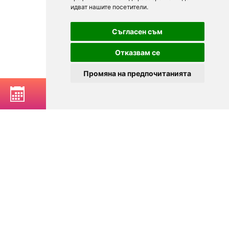
идват нашите посетители.
Съгласен съм
Отказвам се
Промяна на предпочитанията
РЕЗЕРВИРАЙ МАСА
© 2025
Zavedenia.bg - каталог за заведения София, Пловдив,
Варна, Банско. Актуална информация за заведенията в
България.
Изберете ресторант, бар, клуб, механа или пицария. Резервирайте маса
онлайн. Поръчайте храна за вкъщи. Вижте актуални оферти, събития,