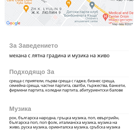
За Заведението
механа с лятна градина и музика на живо
Подходящо За
среща с приятели, първа среща с гадже, бизнес среща,
семейна среща, частни партита, сватби, тържества, банкети,
фирмени партита, коледни партита, абитуриентски балове
Музика
рок, българска народна, гръцка музика, поп, евъргрийн,
българска поп, поп фолк, италианска музика, музика на
живо, руска музика, ориенталска музика, сръбска музика