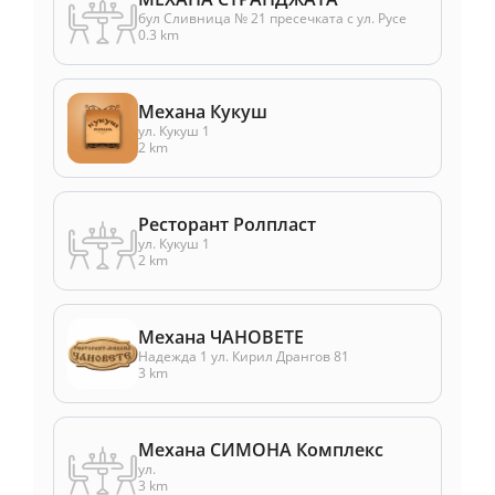
бул Сливница № 21 пресечката с ул. Русе
0.3 km
Механа Кукуш
ул. Кукуш 1
2 km
Ресторант Ролпласт
ул. Кукуш 1
2 km
Механа ЧАНОВЕТЕ
Надежда 1 ул. Кирил Дрангов 81
3 km
Механа СИМОНА Комплекс
ул.
3 km