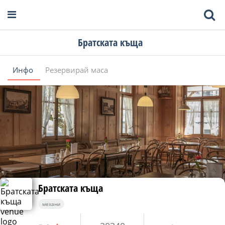
Братската къща
Инфо
Резервирай маса
Братската къща
механи