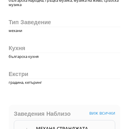
българска народна, гръцка музика, музика на живо, сръбска
музика
Тип Заведение
механи
Кухня
българска кухня
Екстри
градина, кетъринг
виж всички
Заведения Наблизо
МЕХАНА СТРАНДЖАТА