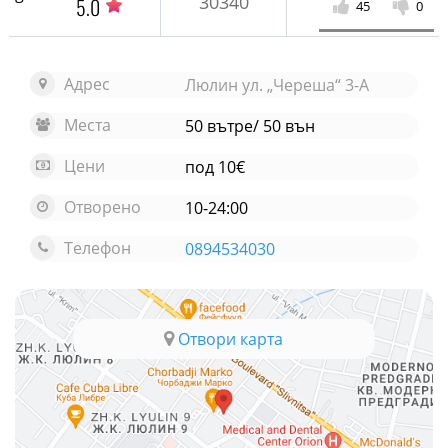
30340
5.0
45
0
Адрес
Люлин ул. „Череша“ 3-А
Места
50 вътре/ 50 вън
Цени
под 10€
Отворено
10-24:00
Телефон
0894534030
Отвори карта