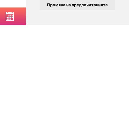
Промяна на предпочитанията
РЕЗЕРВИРАЙ МАСА
© 2025
Zavedenia.bg - каталог за заведения София, Пловдив,
Варна, Банско. Актуална информация за заведенията в
България.
Изберете ресторант, бар, клуб, механа или пицария. Резервирайте маса
онлайн. Поръчайте храна за вкъщи. Вижте актуални оферти, събития,
дигитални менюта. Ресторанти за специални поводи, ресторанти с
различен тип кухня.
За посетители
Условия за ползване