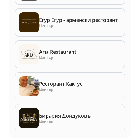
Егур Егур - арменски ресторант
Център
Aria Restaurant
Център
Ресторант Кактус
Център
Бирария Дондуковъ
Център