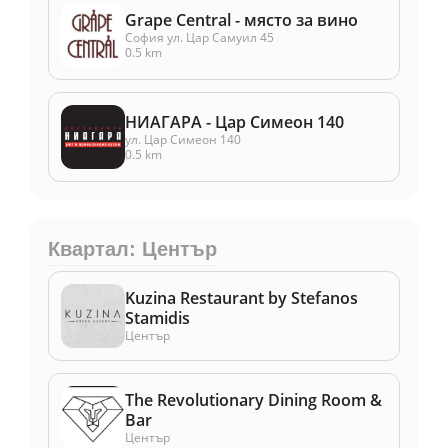
Grape Central - място за вино
София ул. Цар Самуил 45
0.5 km
НИАГАРА - Цар Симеон 140
ул. Цар Симеон 140
0.5 km
Квартал: Център
Kuzina Restaurant by Stefanos
Stamidis
Център
The Revolutionary Dining Room &
Bar
Център