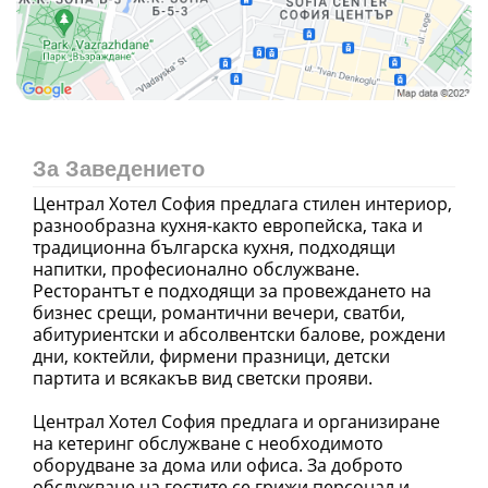
За Заведението
Централ Хотел София предлага стилен интериор,
разнообразна кухня-както европейска, така и
традиционна българска кухня, подходящи
напитки, професионално обслужване.
Ресторантът е подходящи за провеждането на
бизнес срещи, романтични вечери, сватби,
абитуриентски и абсолвентски балове, рождени
дни, коктейли, фирмени празници, детски
партита и всякакъв вид светски прояви.
Централ Хотел София предлага и организиране
на кетеринг обслужване с необходимото
оборудване за дома или офиса. За доброто
обслужване на гостите се грижи персонал и