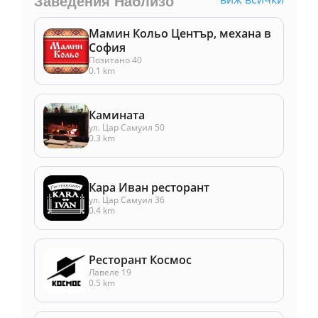
Заведения Наблизо
Мамин Кольо Център, механа в
София
Позитано 40
0.1 km
Камината
ул. Цар Самуил 50
0.3 km
Кара Иван ресторант
ул. Цар Самуил 36
0.4 km
Ресторант Космос
Лавеле 19
0.5 km