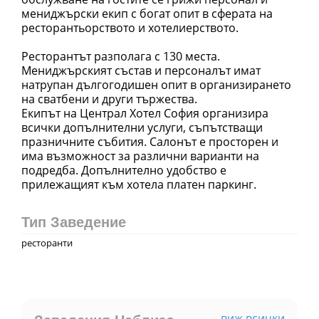
мениджърски екип с богат опит в сферата на
ресторантьорството и хотелиерството.
Ресторантът разполага с 130 места.
Мениджърският състав и персоналът имат
натрупан дългогодишен опит в организирането
на сватбени и други тържества.
Екипът на Централ Хотел София организира
всички допълнителни услуги, съпътстващи
празничните събития. Салонът е просторен и
има възможност за различни варианти на
подредба. Допълнително удобство е
прилежащият към хотела платен паркинг.
Тип Заведение
ресторанти
виж всички