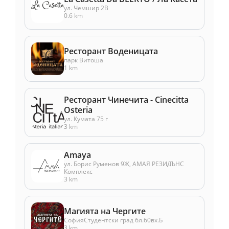
ул. Чемшир 2В
0.6 km
Ресторант Воденицата
парк Витоша
1 km
Ресторант Чинечита - Cinecitta
Osteria
ул. Кумата 75 г
3 km
Amaya
ул. Борис Руменов 9Ж, АМАЯ РЕЗИДЪНС
Комплекс
3 km
Магията на Чергите
СофияСтудентски град бл.60вх.Б
3 km