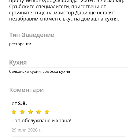
прочутия конкурс „Скариада” 2009г. в Лесковац.
Сръбските специалитети, приготвени от
сръчните ръце на майстор Даци ще оставят
незабравим спомен с вкус на домашна кухня.
Тип Заведение
ресторанти
Кухня
балканска кухня, сръбска кухня
Коментари
от
S.B.
Топ обслужване и храна!
29 юли 2026 г.