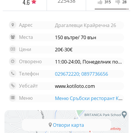
225438
4.6
315
28
Адрес
Драгалевци Крайречна 26
Места
150 вътре/ 70 вън
Цени
20€-30€
Отворено
11:00-24:00, Понеделник почивен
Телефон
029672220; 0897736656
Уебсайт
www.kotiloto.com
Меню
Меню Сръбски ресторант Котилото
Отвори карта