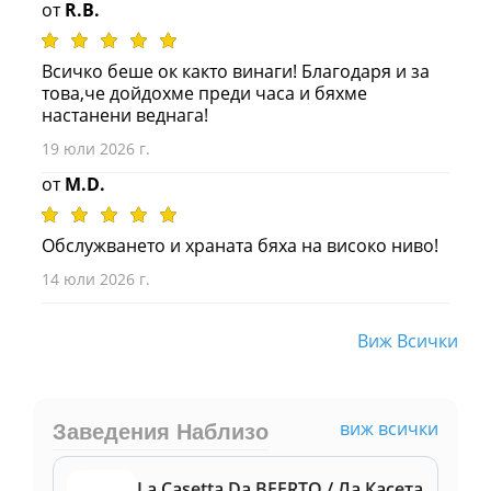
от
R.B.
Всичко беше ок както винаги! Благодаря и за
това,че дойдохме преди часа и бяхме
настанени веднага!
19 юли 2026 г.
от
M.D.
Обслужването и храната бяха на високо ниво!
14 юли 2026 г.
Виж Всички
виж всички
Заведения Наблизо
La Casetta Da BEERTO / Ла Касета