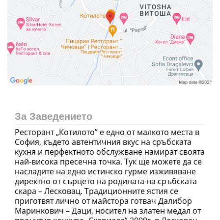
За Заведението
Ресторант „Котилото” е едно от малкото места в
София, където автентичния вкус на сръбската
кухня и перфектното обслужване намират своята
най-висока пресечна точка. Тук ще можете да се
насладите на едно истинско гурме изживяване
директно от сърцето на родината на сръбската
скара – Лесковац. Традиционните ястия се
приготвят лично от майстора готвач Далибор
Маринкович – Даци, носител на златен медал от