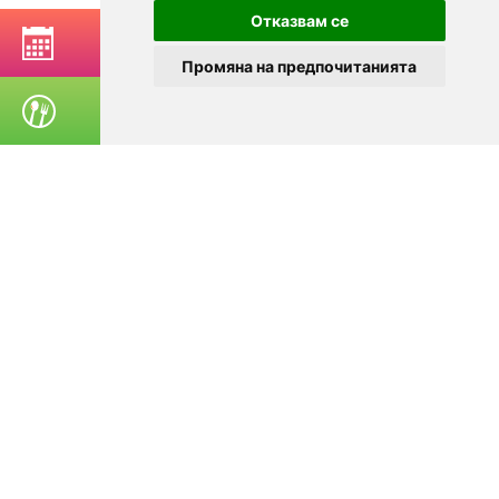
Отказвам се
РЕЗЕРВИРАЙ МАСА
Промяна на предпочитанията
ПОРЪЧАЙ ХРАНА
© 2025
Zavedenia.bg - каталог за заведения София, Пловдив,
Варна, Банско. Актуална информация за заведенията в
България.
Изберете ресторант, бар, клуб, механа или пицария. Резервирайте маса
онлайн. Поръчайте храна за вкъщи. Вижте актуални оферти, събития,
дигитални менюта. Ресторанти за специални поводи, ресторанти с
различен тип кухня.
За посетители