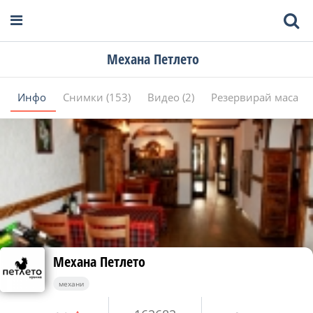
Механа Петлето
Инфо
Снимки (153)
Видео (2)
Резервирай маса
Механа Петлето
механи