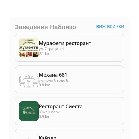
виж всички
Заведения Наблизо
Мурафети ресторант
ул. Страцин 4
0.1 km
Механа 681
ул. Голо бърдо 8
0.8 km
Ресторант Сиеста
Южен парк
0.9 km
Кайзер