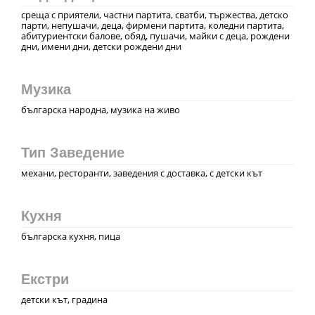
среща с приятели, частни партита, сватби, тържества, детско
парти, непушачи, деца, фирмени партита, коледни партита,
абитуриентски балове, обяд, пушачи, майки с деца, рождени
дни, имени дни, детски рождени дни
Музика
българска народна, музика на живо
Тип Заведение
механи, ресторанти, заведения с доставка, с детски кът
Кухня
българска кухня, пица
Екстри
детски кът, градина