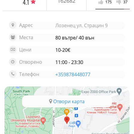
162682
4.1
175
37
Адрес
Лозенец ул. Страцин 9
Места
80 вътре/ 40 вън
Цени
10-20€
Отворено
11:00 - 23:30
Телефон
+359878448077
Отвори карта