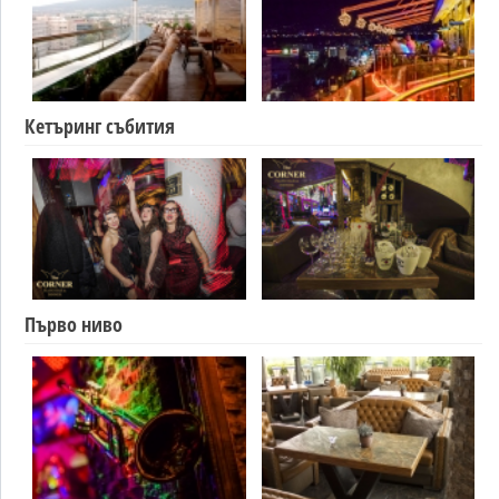
Кетъринг събития
Първо ниво