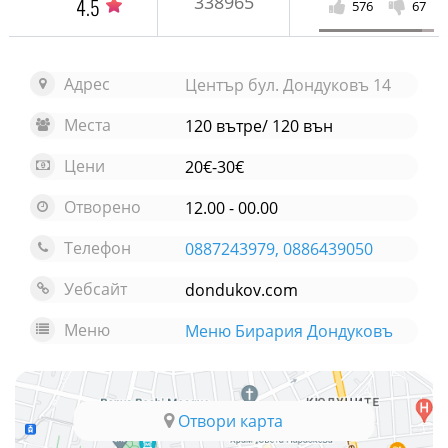
338965
4.5
576
67
Адрес
Център бул. Дондуковъ 14
Места
120 вътре/ 120 вън
Цени
20€-30€
Отворено
12.00 - 00.00
Телефон
0887243979, 0886439050
Уебсайт
dondukov.com
Меню
Меню Бирария Дондуковъ
Отвори карта