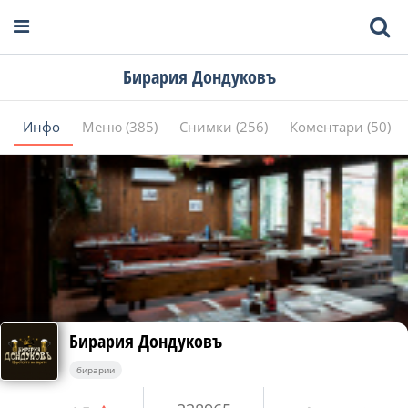
Бирария Дондуковъ
Инфо
Меню (385)
Снимки (256)
Коментари (50)
Бирария Дондуковъ
бирарии