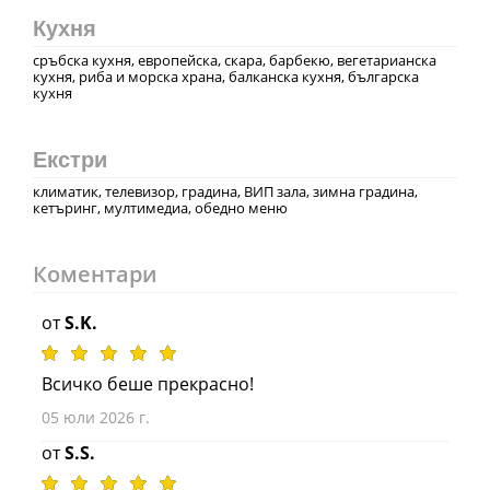
Кухня
сръбска кухня, европейска, скара, барбекю, вегетарианска
кухня, риба и морска храна, балканска кухня, българска
кухня
Екстри
климатик, телевизор, градина, ВИП зала, зимна градина,
кетъринг, мултимедиа, обедно меню
Коментари
от
S.K.
Всичко беше прекрасно!
05 юли 2026 г.
от
S.S.