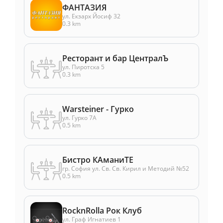
ФАНТАЗИЯ
ул. Екзарх Йосиф 32
0.3 km
Ресторант и бар ЦентралЪ
ул. Пиротска 5
0.3 km
Warsteiner - Гурко
ул. Гурко 7А
0.5 km
Бистро КАманиТЕ
гр. София ул. Св. Св. Кирил и Методий №52
0.5 km
RocknRolla Рок Клуб
ул. Граф Игнатиев 1