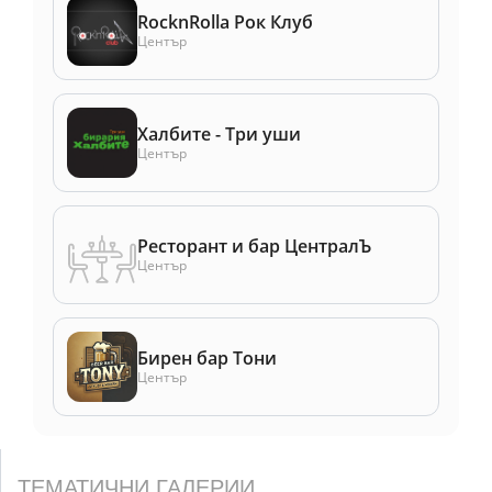
RocknRolla Рок Клуб
Център
Халбите - Три уши
Център
Ресторант и бар ЦентралЪ
Център
Бирен бар Тони
Център
ТЕМАТИЧНИ ГАЛЕРИИ