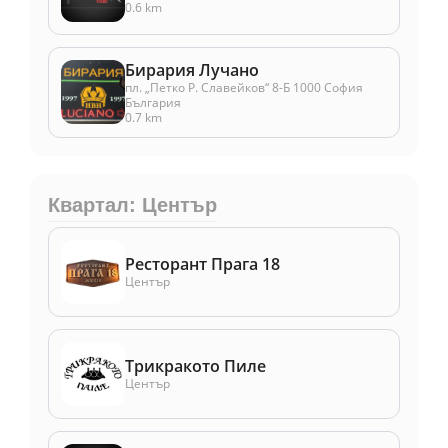
0.6 km
Бирария Лучано
пл. „Петко Р. Славейков“ 8-Б 1000 София
България
0.7 km
Квартал: Център
Ресторант Прага 18
Център
Трикракото Пиле
Център