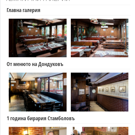
Главна галерия
От менюто на Дондуковъ
1 година бирария Стамболовъ