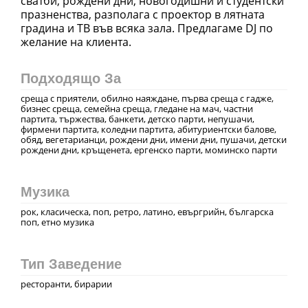
сватби, рождени дни, новогодишни и студентски
празненства, разполага с проектор в лятната
градина и ТВ във всяка зала. Предлагаме DJ по
желание на клиента.
Подходящо За
среща с приятели, обилно наяждане, първа среща с гадже,
бизнес среща, семейна среща, гледане на мач, частни
партита, тържества, банкети, детско парти, непушачи,
фирмени партита, коледни партита, абитуриентски балове,
обяд, вегетарианци, рождени дни, имени дни, пушачи, детски
рождени дни, кръщенета, ергенско парти, моминско парти
Музика
рок, класическа, поп, ретро, латино, евъргрийн, българска
поп, етно музика
Тип Заведение
ресторанти, бирарии