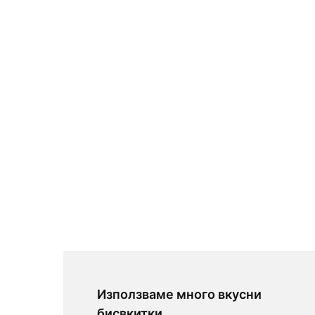
Използваме много вкусни
бисвкитки