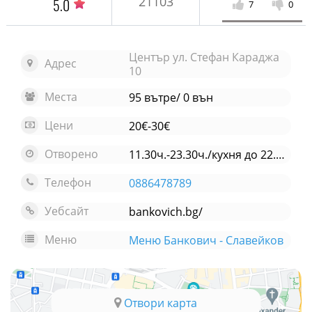
21103
5.0
7
0
Център ул. Стефан Караджа
Адрес
10
Места
95 вътре/ 0 вън
Цени
20€-30€
Отворено
11.30ч.-23.30ч./кухня до 22.00 ч.
Телефон
0886478789
Уебсайт
bankovich.bg/
Меню
Меню Банкович - Славейков
Отвори карта