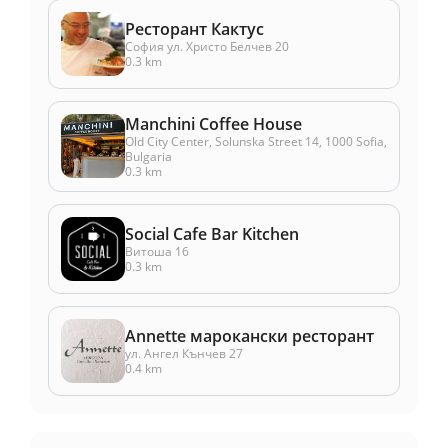
Ресторант Кактус
София ул. Христо Белчев 20
0.3 km
Manchini Coffee House
Old City Center, Solunska Street 14, 1000 Sofia,
Bulgaria
0.3 km
Social Cafe Bar Kitchen
Витоша 16
0.3 km
Annette марокански ресторант
ул. Ангел Кънчев 27
0.4 km