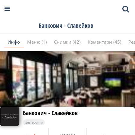
Банкович - Славейков
Инфо
Меню (1)
Снимки (42)
Коментари (45)
Ре
Банкович - Славейков
ресторанти