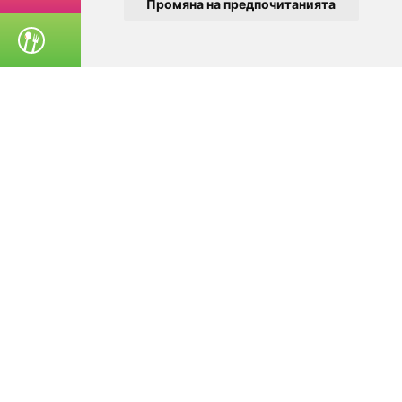
Промяна на предпочитанията
ПОРЪЧАЙ ХРАНА
© 2025
Zavedenia.bg - каталог за заведения София, Пловдив,
Варна, Банско. Актуална информация за заведенията в
България.
Изберете ресторант, бар, клуб, механа или пицария. Резервирайте маса
онлайн. Поръчайте храна за вкъщи. Вижте актуални оферти, събития,
дигитални менюта. Ресторанти за специални поводи, ресторанти с
различен тип кухня.
За посетители
Условия за ползване