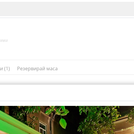
нимки
и (1)
Резервирай маса
ИЯ
В. Търново
Бу
Пловдив
ско