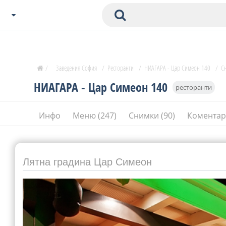
Избери Град
Zavedenia Начало
/
Заведения София
/
Ресторанти
/
НИАГАРА - Цар Симеон 140
/
С
София
НИАГАРА - Цар Симеон 140
ресторанти
Пловдив
Варна
Инфо
Меню (247)
Снимки (90)
Коментар
СОФ
Бургас
В. Търново
Банско
Лятна градина Цар Симеон
Всички останали
Бан