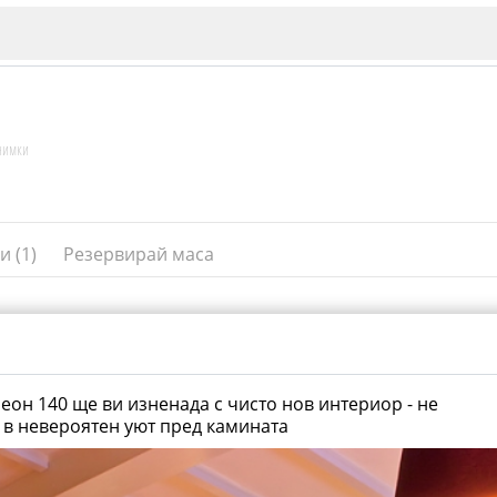
нимки
и (1)
Резервирай маса
ИЯ
В. Търново
Бу
Пловдив
он 140 ще ви изненада с чисто нов интериор - не
 в невероятен уют пред камината
ско