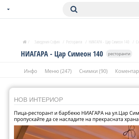
Избери Град
Zavedenia Начало
/
Заведения София
/
Ресторанти
/
НИАГАРА - Цар Симеон 140
/
С
София
НИАГАРА - Цар Симеон 140
ресторанти
Пловдив
Варна
Инфо
Меню (247)
Снимки (90)
Коментар
СОФ
Бургас
В. Търново
Банско
НОВ ИНТЕРИОР
Всички останали
Пица-ресторант и барбекю НИАГАРА на ул.Цар Симе
пропускайте да се насладите на прекрасната храна
Бан