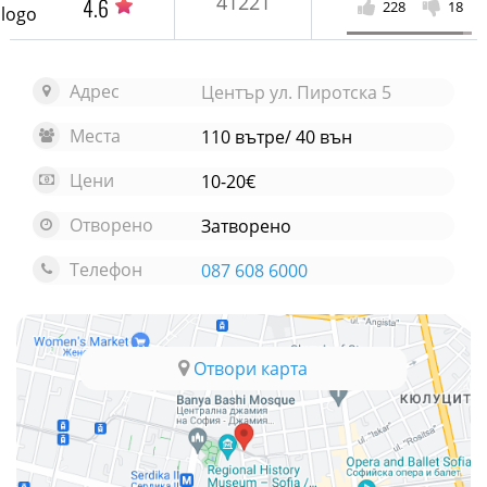
41221
4.6
228
18
Адрес
Център ул. Пиротска 5
Места
110 вътре/ 40 вън
Цени
10-20€
Отворено
Затворено
Телефон
087 608 6000
Отвори карта