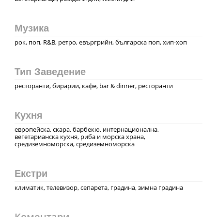
Музика
рок, поп, R&B, ретро, евъргрийн, българска поп, хип-хоп
Тип Заведение
ресторанти, бирарии, кафе, bar & dinner, ресторанти
Кухня
европейска, скара, барбекю, интернационална,
вегетарианска кухня, риба и морска храна,
средиземноморска, средиземноморска
Екстри
климатик, телевизор, сепарета, градина, зимна градина
Коментари