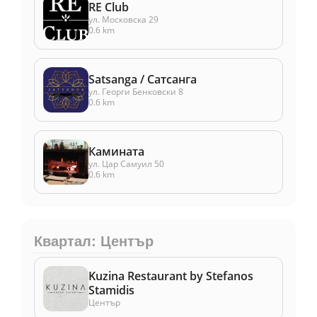
RE Club
ул. Московска 29
0.6 km
Satsanga / Сатсанга
ул. Георги Бенковски 8
0.6 km
Камината
ул. Цар Самуил 50
0.6 km
Квартал: Център
Kuzina Restaurant by Stefanos
Stamidis
Център