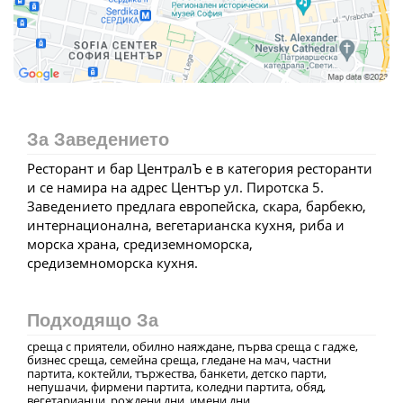
За Заведението
Ресторант и бар ЦентралЪ е в категория ресторанти
и се намира на адрес Център ул. Пиротска 5.
Заведението предлага европейска, скара, барбекю,
интернационална, вегетарианска кухня, риба и
морска храна, средиземноморска,
средиземноморска кухня.
Подходящо За
среща с приятели, обилно наяждане, първа среща с гадже,
бизнес среща, семейна среща, гледане на мач, частни
партита, коктейли, тържества, банкети, детско парти,
непушачи, фирмени партита, коледни партита, обяд,
вегетарианци, рождени дни, имени дни