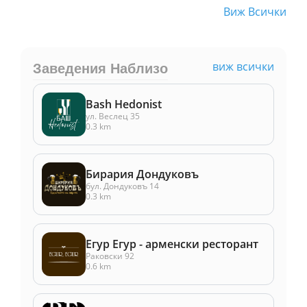
Виж Всички
виж всички
Заведения Наблизо
Bash Hedonist
ул. Веслец 35
0.3 km
Бирария Дондуковъ
бул. Дондуковъ 14
0.3 km
Егур Егур - арменски ресторант
Раковски 92
0.6 km