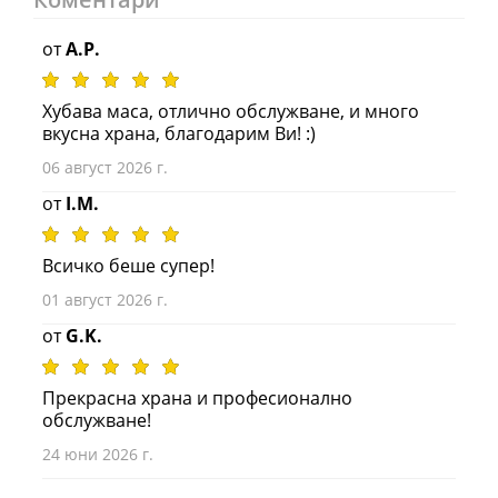
от
A.P.
Хубава маса, отлично обслужване, и много
вкусна храна, благодарим Ви! :)
06 август 2026 г.
от
I.M.
Всичко беше супер!
01 август 2026 г.
от
G.K.
Прекрасна храна и професионално
обслужване!
24 юни 2026 г.