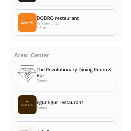
DOBRO restaurant
Parchevich 33
0.3 km
Area: Center
The Revolutionary Dining Room &
Bar
Center
Egur Egur restaurant
Center