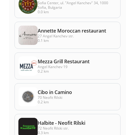
Sofia Center, ul. "Angel Kanchev" 34, 1000
Sofia, Bulgaria
0.0 km
Annette Moroccan restaurant
27 Angel Kanchev str.
0.1 km
Mezza Grill Restaurant
Angel Kanchev 19
0.2 km
Cibo in Camino
70 Neofit Rilski
0.2 km
Halbite - Neofit Rilski
72 Neofit Rilski str.
0.3 km