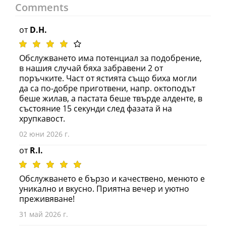
Comments
от
D.H.
Обслужването има потенциал за подобрение,
в нашия случай бяха забравени 2 от
поръчките. Част от ястията също биха могли
да са по-добре приготвени, напр. октоподът
беше жилав, а пастата беше твърде алденте, в
състояние 15 секунди след фазата й на
хрупкавост.
02 юни 2026 г.
от
R.I.
Обслужването е бързо и качествено, менюто е
уникално и вкусно. Приятна вечер и уютно
преживяване!
31 май 2026 г.