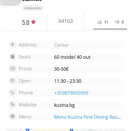
restaurants
44163
5.0
11
0
Address
Center
Seats
60 inside/ 40 out
Prices
30-50€
Open
11:30 - 23:30
Phone
+359879055999
Website
kuzina.bg
Menu
Menu Kuzina Fine Dining Restaurant by Stefanos Stamidis