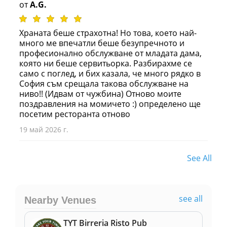
от
A.G.
Храната беше страхотна! Но това, което най-
много ме впечатли беше безупречното и
професионално обслужване от младата дама,
която ни беше сервитьорка. Разбирахме се
само с поглед, и бих казала, че много рядко в
София съм срещала такова обслужване на
ниво!! (Идвам от чужбина) Отново моите
поздравления на момичето :) определено ще
посетим ресторанта отново
19 май 2026 г.
See All
see all
Nearby Venues
TYT Birreria Risto Pub