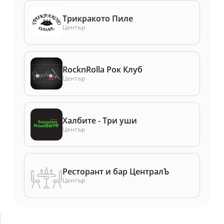
Трикракото Пиле
Център
RocknRolla Рок Клуб
Център
Халбите - Три уши
Център
Ресторант и бар ЦентралЪ
Център