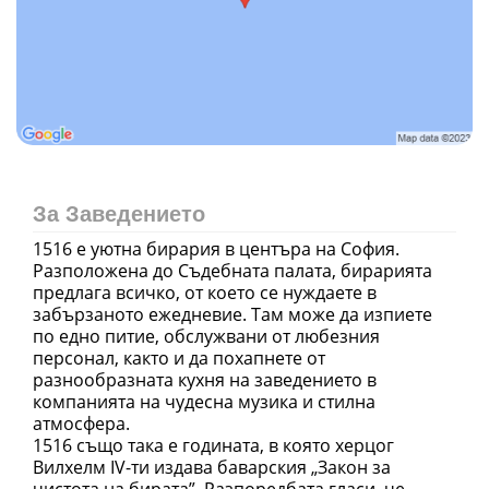
За Заведението
1516 е уютна бирария в центъра на София.
Разположена до Съдебната палата, бирарията
предлага всичко, от което се нуждаете в
забързаното ежедневие. Там може да изпиете
по едно питие, обслужвани от любезния
персонал, както и да похапнете от
разнообразната кухня на заведението в
компанията на чудесна музика и стилна
атмосфера.
1516 също така е годината, в която херцог
Вилхелм IV-ти издава баварския „Закон за
чистота на бирата”. Разпоредбата гласи, че