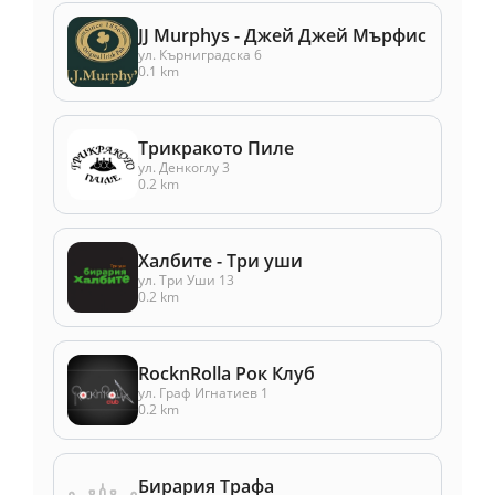
JJ Murphys - Джей Джей Мърфис
ул. Кърниградска 6
0.1 km
Трикракото Пиле
ул. Денкоглу 3
0.2 km
Халбите - Три уши
ул. Три Уши 13
0.2 km
RocknRolla Рок Клуб
ул. Граф Игнатиев 1
0.2 km
Бирария Трафа