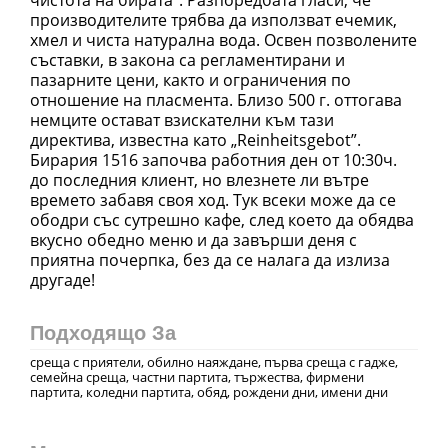
производителите трябва да използват ечемик,
хмел и чиста натурална вода. Освен позволените
съставки, в закона са регламентирани и
пазарните цени, както и ограничения по
отношение на пласмента. Близо 500 г. оттогава
немците остават взискателни към тази
директива, известна като „Reinheitsgebot”.
Бирария 1516 започва работния ден от 10:30ч.
до последния клиент, но влезнете ли вътре
времето забавя своя ход. Тук всеки може да се
ободри със сутрешно кафе, след което да обядва
вкусно обедно меню и да завърши деня с
приятна почерпка, без да се налага да излиза
Подходящо За
среща с приятели, обилно наяждане, първа среща с гадже,
семейна среща, частни партита, тържества, фирмени
партита, коледни партита, обяд, рождени дни, имени дни