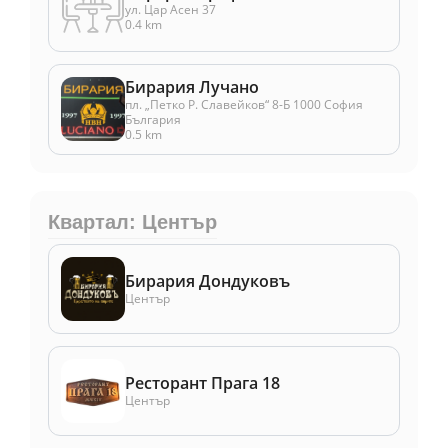
ул. Цар Асен 37
0.4 km
Бирария Лучано
пл. „Петко Р. Славейков“ 8-Б 1000 София
България
0.5 km
Квартал: Център
Бирария Дондуковъ
Център
Ресторант Прага 18
Център