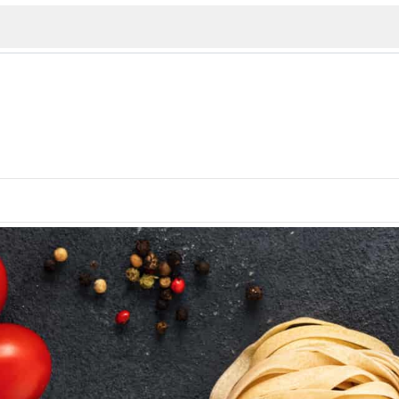
ИЯ
В. Търново
Бу
Пловдив
ско