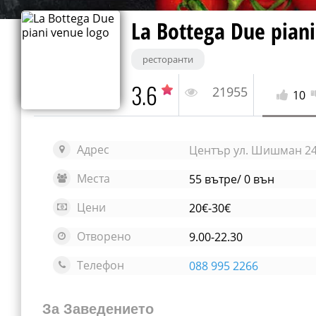
La Bottega Due piani
ресторанти
3.6
21955
10
Адрес
Център ул. Шишман 2
Места
55 вътре/ 0 вън
Цени
20€-30€
Отворено
9.00-22.30
Телефон
088 995 2266
За Заведението