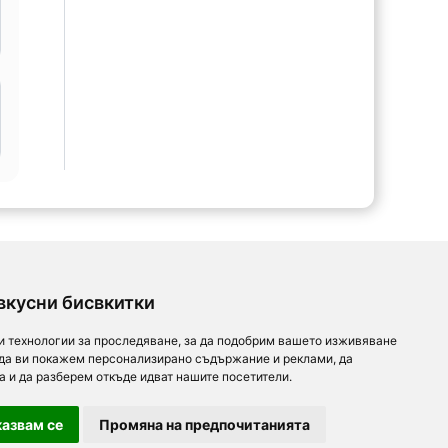
вкусни бисвкитки
и технологии за проследяване, за да подобрим вашето изживяване
 да ви покажем персонализирано съдържание и реклами, да
а и да разберем откъде идват нашите посетители.
азвам се
Промяна на предпочитанията