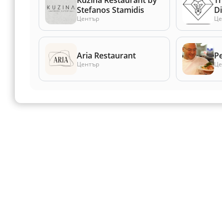
Stefanos Stamidis
D
Център
Це
Aria Restaurant
Р
Център
Це