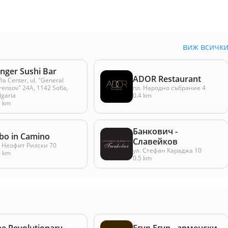
виж всичк
nger Sushi Bar
ADOR Restaurant
fia Center, ul. "General
rensov" 24А, 1142 Sofia,
пл. Народно събрание 4
lgaria
0.4 km
3 km
Банкович -
ibo in Camino
Славейков
. Неофит Рилски 70
ул. Стефан Караджа 10
4 km
0.5 km
he Revolutionary
Егур Егур - арменски