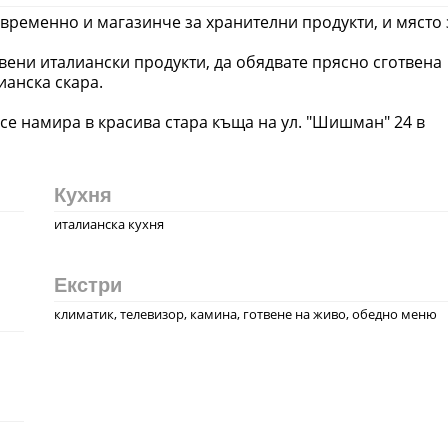
новременно и магазинче за хранителни продукти, и място 
твени италиански продукти, да обядвате прясно сготвена
ианска скара.
то се намира в красива стара къща на ул. "Шишман" 24 в
Кухня
италианска кухня
Екстри
климатик, телевизор, камина, готвене на живо, обедно меню