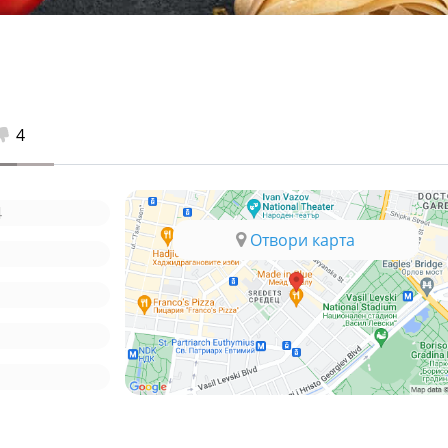
4
4
Отвори карта