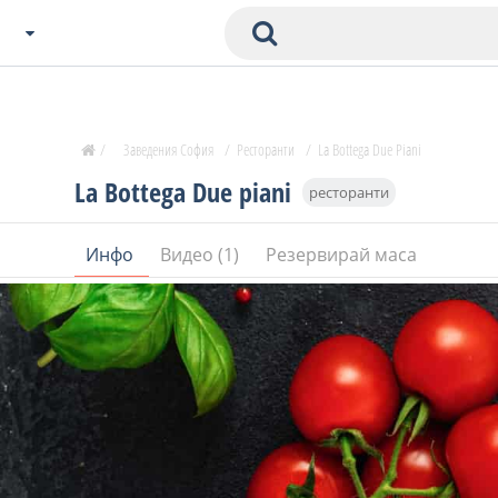
Избери Град
Zavedenia Начало
/
Заведения София
/
Ресторанти
/
La Bottega Due Piani
София
La Bottega Due piani
ресторанти
Пловдив
Варна
Инфо
Видео (1)
Резервирай маса
СОФ
Бургас
В. Търново
Банско
Всички останали
Бан