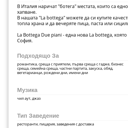
В Италия наричат "ботега" местата, които са ед
хапване.
В нашата "La bottega" можете да си купите качес
топла храна и да вечеряте пица, паста или сицил
La Bottega Due piani - eдна нова La bottega, коя
София.
Подходящо За
романтика, среща с приятели, първа среща с гадже, бизнес
среща, семейна среща, частни партита, закуска, обяд,
вегетарианци, рождени дни, имени дни
Музика
чил аут, джаз
Тип Заведение
ресторанти, пицария, заведения с доставка