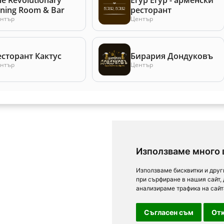
ining Room & Bar
ресторант
нтър
Център
есторант Кактус
Бирария Дондуковъ
нтър
Център
Използваме много 
Използваме бисквитки и друг
при сърфиране в нашия сайт,
анализираме трафика на сайт
Съгласен съм
Отк