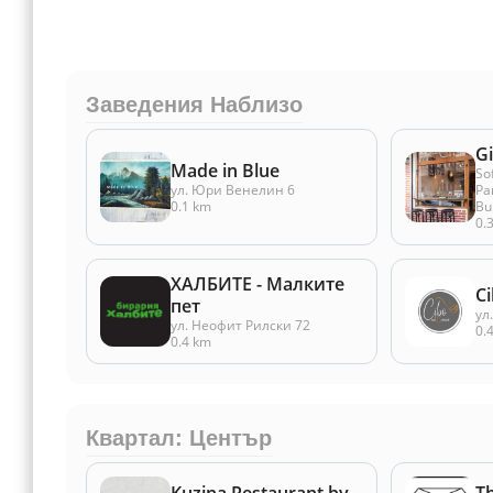
Заведения Наблизо
Gi
Made in Blue
So
ул. Юри Венелин 6
Pa
0.1 km
Bu
0.
ХАЛБИТЕ - Mалките
C
пет
ул
ул. Неофит Рилски 72
0.
0.4 km
Квартал: Център
Kuzina Restaurant by
T