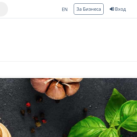
За Бизнеса
Вход
EN
Варна
ргас