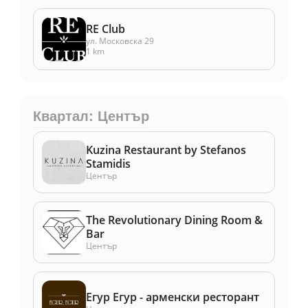
RE Club
ул. Московска 29
1 km
Квартал: Център
Kuzina Restaurant by Stefanos
Stamidis
Център
The Revolutionary Dining Room &
Bar
Център
Егур Егур - арменски ресторант