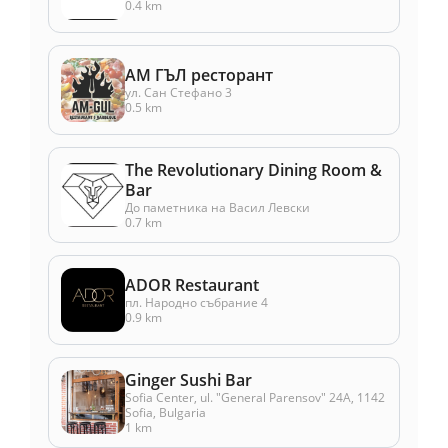
0.4 km
АМ ГЪЛ ресторант
ул. Сан Стефано 3
0.5 km
The Revolutionary Dining Room &
Bar
До паметника на Васил Левски
0.7 km
ADOR Restaurant
пл. Народно събрание 4
0.9 km
Ginger Sushi Bar
Sofia Center, ul. "General Parensov" 24А, 1142
Sofia, Bulgaria
1 km