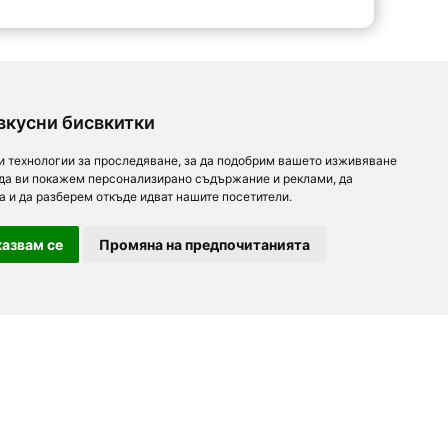
вкусни бисвкитки
и технологии за проследяване, за да подобрим вашето изживяване
 да ви покажем персонализирано съдържание и реклами, да
а и да разберем откъде идват нашите посетители.
азвам се
Промяна на предпочитанията