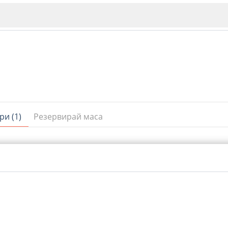
ри (1)
Резервирай маса
ИЯ
В. Търново
Бу
Пловдив
ско