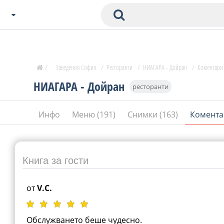
Избери Град
Zavedenia Начало
/
Заведения София
/
Ресторанти
/
НИАГАРА - Дойран
/
Коментари
София
НИАГАРА - Дойран
ресторанти
Пловдив
Варна
Инфо
Меню (191)
Снимки (163)
Комента
СОФ
Бургас
В. Търново
Банско
Книга за гости
Всички останали
от
V.C.
Бан
Обслужването беше чудесно.