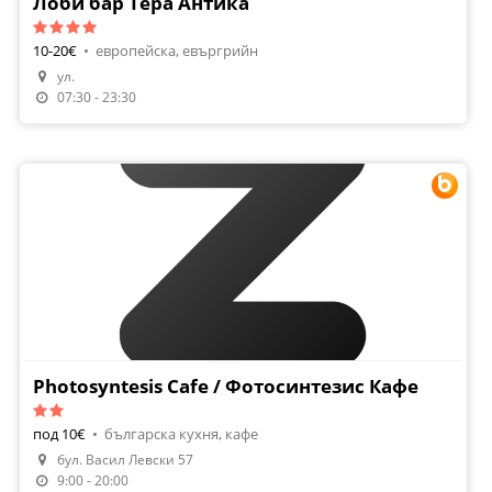
Лоби бар Тера Антика
10-20€
•
европейска, евъргрийн
ул.
Направи Резервация
07:30 - 23:30
Photosyntesis Cafe / Фотосинтезис Кафе
под 10€
•
българска кухня, кафе
бул. Васил Левски 57
Направи Резервация
9:00 - 20:00