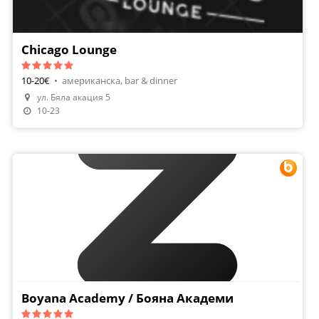
Chicago Lounge
10-20€
•
американска, bar & dinner
ул. Бяла акация 5
10-23
Boyana Academy / Бояна Академи