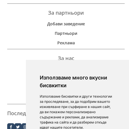
За партньори
Добави заведение
Партньори
Реклама
За нас
Дейност
Използваме много вкусни
Контакти
бисвкитки
For Investors
Използваме бисквитки и други технологии
F.A.Q.
за проследяване, за да подобрим вашето
изживяване при сърфиране в нашия сайт,
Последвайте ни
да ви покажем персонализирано
съдържание и реклами, да анализираме
order.bg
трафика на сайта и да разберем откъде
идват нашите посетители.