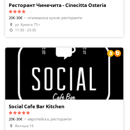
Ресторант Чинечита - Cinecitta Osteria
20€-30€
•
италианска кухня, ресторанти
ул. Кумата 75 г
Направи Резервация
11:30 - 23:30
Social Cafe Bar Kitchen
20€-30€
•
европейска, ресторанти
Витоша 16
Направи Резервация