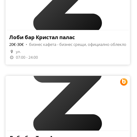
Лоби бар Кристал палас
20€-30€
•
бизнес кафета - бизнес срещи, официално облекло
ул.
Направи Резервация
07:00 - 24:00