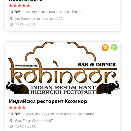
10-20€
•
интернационална, bar & dinner
ул. Константин Кисимов 2А
Направи Резервация
11:00 - 23:30
Индийски ресторант Кохинор
10-20€
•
индийска кухня, заведения с доставка
Направи Резервация
бул. Гоце Делчев №67
Поръчай Храна
12:00 - 23:00