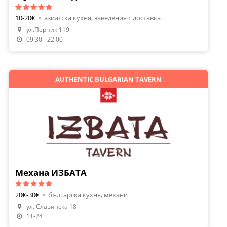
10-20€
•
азиатска кухня, заведения с доставка
Направи Резервация
ул.Перник 119
Поръчай Храна
09:30 - 22:00
AUTHENTIC BULGARIAN TAVERN
Механа ИЗБАТА
20€-30€
•
българска кухня, механи
ул. Славянска 18
Направи Резервация
11-24