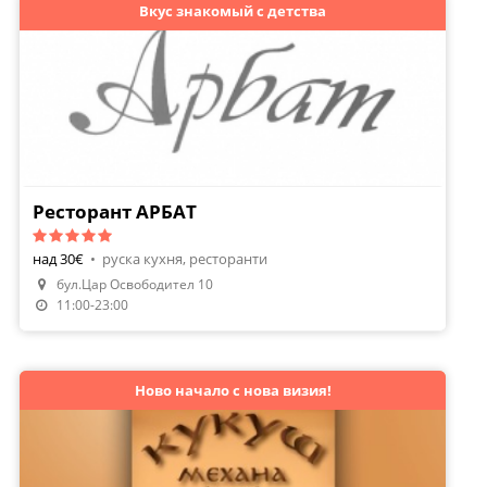
Вкус знакомый с детства
Ресторант АРБАТ
над 30€
•
руска кухня, ресторанти
Направи Резервация
бул.Цар Освободител 10
Поръчай Храна
11:00-23:00
Ново начало с нова визия!