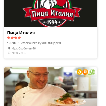
Пица Италия
10-20€
•
италианска кухня, пицария
Направи Резервация
бул. Скобелев 46
Поръчай Храна
9:30-23:30