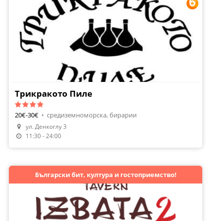
Трикракото Пиле
20€-30€
•
средиземноморска, бирарии
ул. Денкоглу 3
Направи Резервация
11:30 - 24:00
Български бит, култура и гостоприемство!