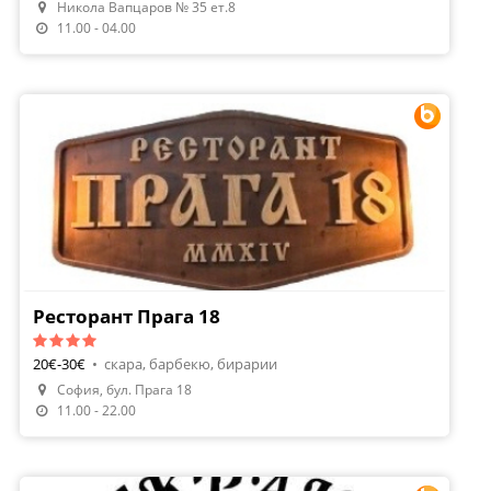
Никола Вапцаров № 35 ет.8
Направи Резервация
11.00 - 04.00
Ресторант Прага 18
20€-30€
•
скара, барбекю, бирарии
София, бул. Прага 18
Направи Резервация
11.00 - 22.00