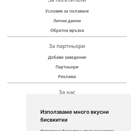
Условия за ползване
Лични данни
Обратна връзка
За партньори
Добави заведение
Партньори
Реклама
За нас
Дейност
Използваме много вкусни
Контакти
бисвкитки
For Investors
Използваме бисквитки и други технологии