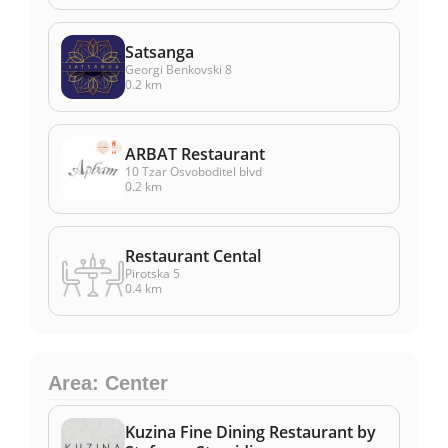
Satsanga
Georgi Benkovski 8
0.2 km
ARBAT Restaurant
10 Tzar Osvoboditel blvd
0.2 km
Restaurant Cental
Pirotska 5
0.4 km
Area: Center
Kuzina Fine Dining Restaurant by