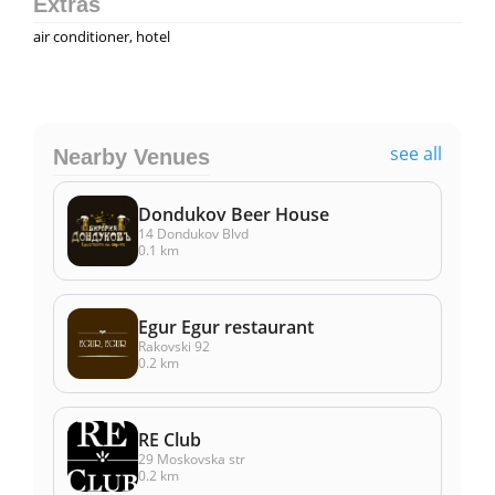
Extras
air conditioner, hotel
see all
Nearby Venues
Dondukov Beer House
14 Dondukov Blvd
0.1 km
Egur Egur restaurant
Rakovski 92
0.2 km
RE Club
29 Moskovska str
0.2 km