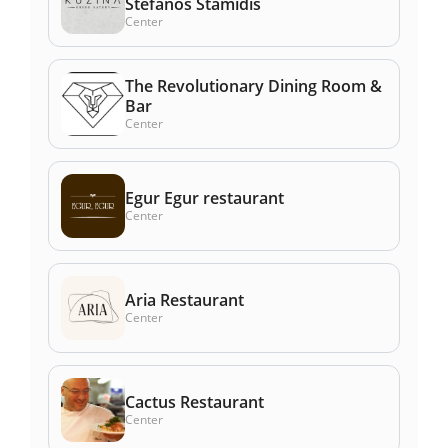
Stefanos Stamidis
Center
The Revolutionary Dining Room &
Bar
Center
Egur Egur restaurant
Center
Aria Restaurant
Center
Cactus Restaurant
Center