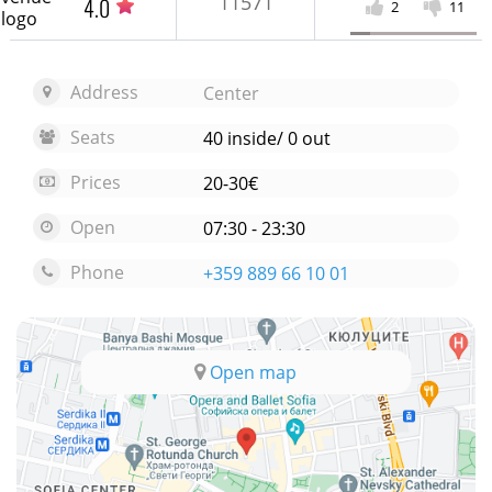
11571
4.0
2
11
Address
Center
Seats
40 inside/ 0 out
Prices
20-30€
Open
07:30 - 23:30
Phone
+359 889 66 10 01
Open map