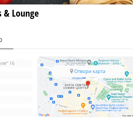
s & Lounge
0
еля“ 16
Отвори карта