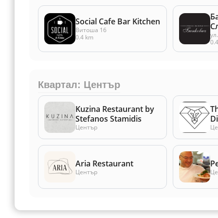
Б
Social Cafe Bar Kitchen
С
Витоша 16
ул
0.4 km
0.
Квартал: Център
Kuzina Restaurant by
T
Stefanos Stamidis
D
Център
Це
Aria Restaurant
Р
Център
Це