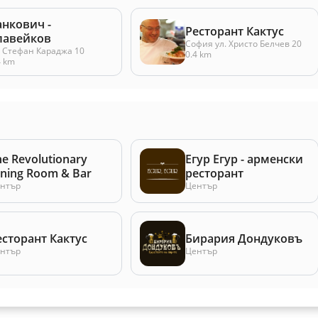
анкович -
Ресторант Кактус
лавейков
София ул. Христо Белчев 20
. Стефан Караджа 10
0.4 km
4 km
he Revolutionary
Егур Егур - арменски
ining Room & Bar
ресторант
нтър
Център
есторант Кактус
Бирария Дондуковъ
нтър
Център