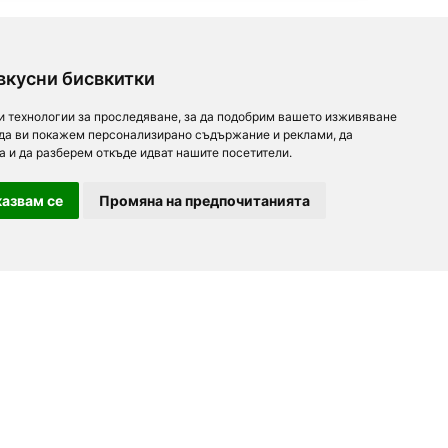
вкусни бисвкитки
и технологии за проследяване, за да подобрим вашето изживяване
 да ви покажем персонализирано съдържание и реклами, да
а и да разберем откъде идват нашите посетители.
азвам се
Промяна на предпочитанията
За партньори
За нас
Последвайте ни