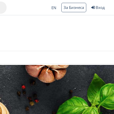
За Бизнеса
Вход
EN
Варна
ргас