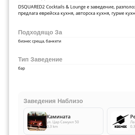
DSQUARED2 Cocktails & Lounge е заведение, разполо
предлага еврейска кухня, авторска кухня, гурме кухн
Подходящо За
бизнес среща, банкети
Тип Заведение
бар
Заведения Наблизо
Камината
Р
ул. Цар Самуил 50
Ла
0.3 km
0.