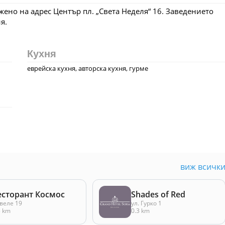
жено на адрес Център пл. „Света Неделя“ 16. Заведението
я.
Кухня
еврейска кухня, авторска кухня, гурме
виж всичк
есторант Космос
Shades of Red
веле 19
ул. Гурко 1
3 km
0.3 km