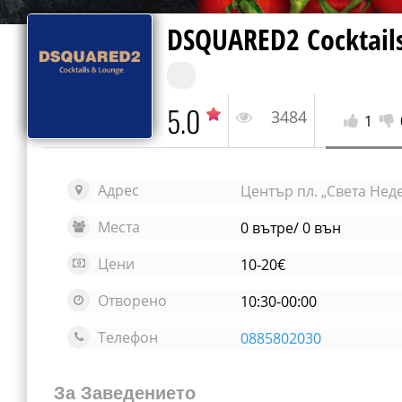
DSQUARED2 Cocktail
5.0
3484
1
Адрес
Център пл. „Света Нед
Места
0 вътре/ 0 вън
Цени
10-20€
Отворено
10:30-00:00
Телефон
0885802030
За Заведението