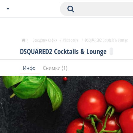
Избери Град
Zavedenia Начало
/
Заведения София
/
Ресторанти
/
DSQUARED2 Cocktails & Lounge
София
DSQUARED2 Cocktails & Lounge
Пловдив
Варна
Инфо
Снимки (1)
СОФ
Бургас
В. Търново
Банско
Всички останали
Бан