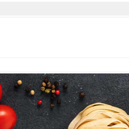
ИЯ
В. Търново
Бу
Пловдив
ско